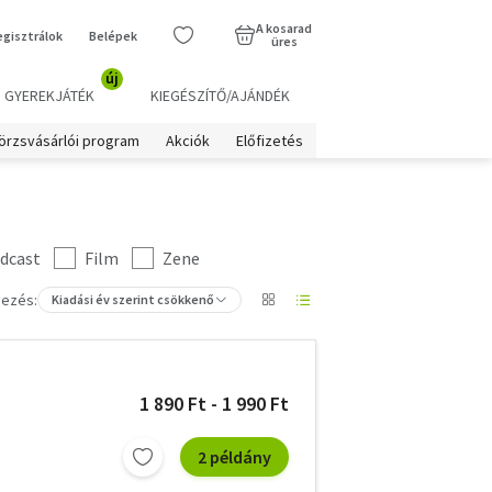
A kosarad
egisztrálok
Belépek
üres
új
GYEREKJÁTÉK
KIEGÉSZÍTŐ/AJÁNDÉK
örzsvásárlói program
Akciók
Előfizetés
dcast
Film
Zene
ezés:
Kiadási év szerint csökkenő
1 890 Ft - 1 990 Ft
2 példány