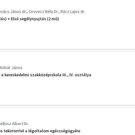
vács János dr.
Orovecz Béla Dr.
Rácz Lajos dr.
adás) + Első segélynyujtás (2 mű)
Molnár János
a kereskedelmi szakközépiskola III., IV. osztálya
Telbisz Albert Dr.
ös tekintettel a légoltalom egészségügyére