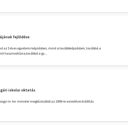
kájának fejlődése
nd az 5 éves egyetemi képzésben, mind a továbbképzésben, továbbá a
nő hasznosításra,továbbá a gy...
lgári iskolai oktatás
sügyi m. kir. minister megbízásából az 1896-ki ezredéves kiállítás