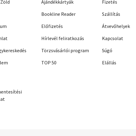
 Zöld
Ajándékkártyák
Fizetés
Bookline Reader
Szállítás
zum
Előfizetés
Átvevőhelyek
nlat
Hírlevél feliratkozás
Kapcsolat
ykereskedés
Törzsvásárlói program
Súgó
elem
TOP 50
Elállás
entesítési
zat