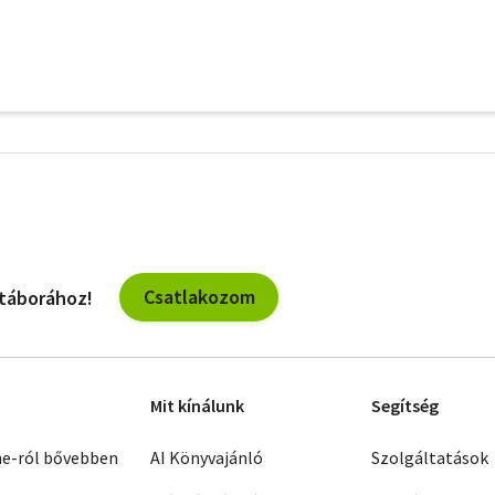
További
szűrők
Csatlakozom
 táborához!
Mit kínálunk
Segítség
ne-ról bővebben
AI Könyvajánló
Szolgáltatások