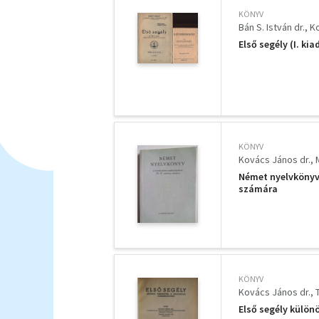
KÖNYV
Bán S. István dr.
Ko
Első segély (I. ki
KÖNYV
Kovács János dr.
Német nyelvkönyv 
számára
KÖNYV
Kovács János dr.
Első segély külön