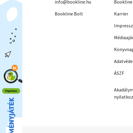
info@bookline.hu
Bookline
Bookline Bolt
Karrier
Impress
Médiaajá
Könyvnag
Adatvéd
ÁSZF
Akadálym
nyilatko