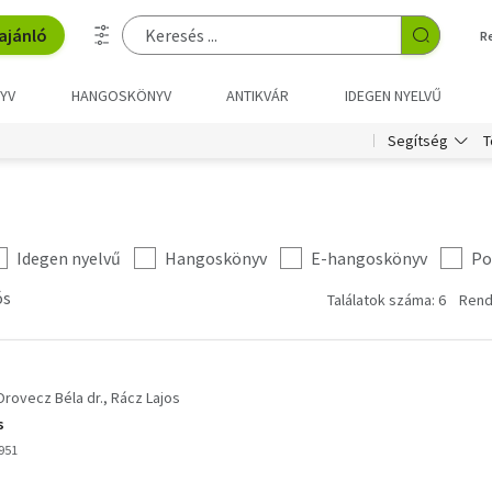
ajánló
R
YV
HANGOSKÖNYV
ANTIKVÁR
IDEGEN NYELVŰ
T
Segítség
Idegen nyelvű
Hangoskönyv
E-hangoskönyv
Po
ós
Találatok száma: 6
Rend
Orovecz Béla dr.
Rácz Lajos
s
951