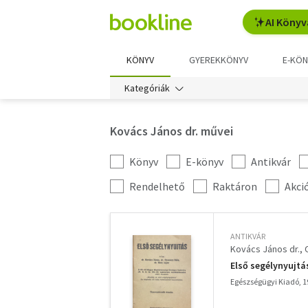
AI Könyv
KÖNYV
GYEREKKÖNYV
E-KÖN
Kategóriák
Kovács János dr. művei
Könyv
E-könyv
Antikvár
Kategória
szűrés
További
Rendelhető
Raktáron
Akci
szűrők
ANTIKVÁR
Kovács János dr.
Első segélynyujtá
Egészségügyi Kiadó, 1