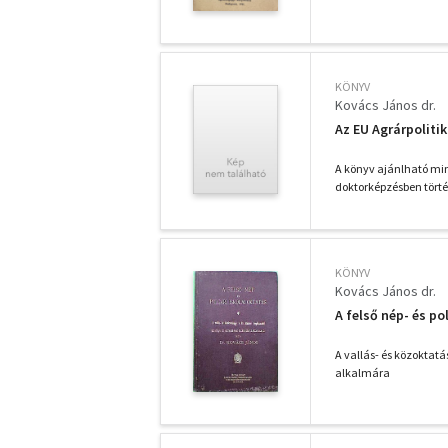
KÖNYV
Kovács János dr.
Az EU Agrárpoliti
A könyv ajánlható mi
doktorképzésben törté
KÖNYV
Kovács János dr.
A felső nép- és po
A vallás- és közoktatá
alkalmára