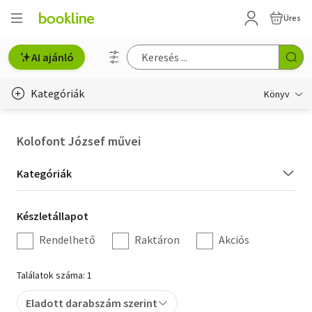
Üres
AI ajánló
Kategóriák
Könyv
Életmód, egészség
Kolofont József művei
Erotika
Kategória
Kategóriák
Gyermek- és ifjúsági
szűrés
Készletállapot
Készletállapot
Hobbi, szabadidő
szűrés
Rendelhető
Raktáron
Akciós
Irodalom
Találatok száma: 1
Művészet
Eladott darabszám szerint
Szakkönyv