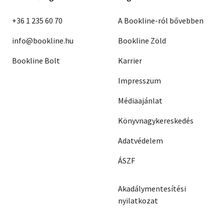
+36 1 235 60 70
A Bookline-ról bővebben
info@bookline.hu
Bookline Zöld
Bookline Bolt
Karrier
Impresszum
Médiaajánlat
Könyvnagykereskedés
Adatvédelem
ÁSZF
Akadálymentesítési
nyilatkozat