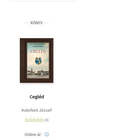
Szótár, nyelvkönyv
KÖNYV
Tankönyv, segédkönyv
Társadalomtudomány
Természettudomány
Történelem
Vallás
Cegléd
Kolofont József
Online ár: