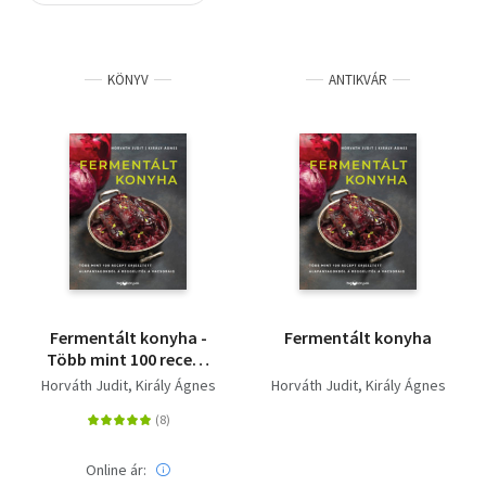
Szótár, nyelvkönyv
KÖNYV
ANTIKVÁR
Tankönyv, segédkönyv
Társadalomtudomány
Természettudomány
Történelem
Vallás
Fermentált konyha -
Fermentált konyha
Több mint 100 recept
erjesztett
Horváth Judit
Király Ágnes
Horváth Judit
Király Ágnes
alapanyagokból a
reggelitől a vacsoráig
Online ár: