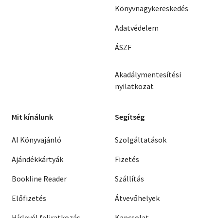
Könyvnagykereskedés
Adatvédelem
ÁSZF
Akadálymentesítési
nyilatkozat
Mit kínálunk
Segítség
AI Könyvajánló
Szolgáltatások
Ajándékkártyák
Fizetés
Bookline Reader
Szállítás
Előfizetés
Átvevőhelyek
Hírlevél feliratkozás
Kapcsolat