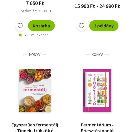
7 650 Ft
15 990 Ft - 24 990 Ft
Eredeti ár: 8 500 Ft
Kosárba
2 példány
2 - 3 munkanap
KÖNYV
KÖNYV
Egyszerűen fermentálj
Fermentárium -
- Tippek, trükkök és
Erjesztési napló