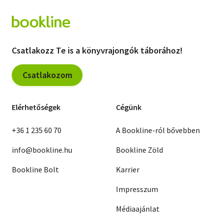
Csatlakozz Te is a könyvrajongók táborához!
Csatlakozom
Elérhetőségek
Cégünk
+36 1 235 60 70
A Bookline-ról bővebben
info@bookline.hu
Bookline Zöld
Bookline Bolt
Karrier
Impresszum
Médiaajánlat