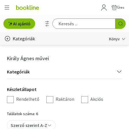
Üres
AI ajánló
Kategóriák
Könyv
Életmód, egészség
Király Ágnes művei
Erotika
Kategória
Kategóriák
Gyermek- és ifjúsági
szűrés
Készletállapot
Készletállapot
Hobbi, szabadidő
szűrés
Rendelhető
Raktáron
Akciós
Irodalom
Találatok száma: 6
Művészet
Szerző szerint A-Z
Szakkönyv