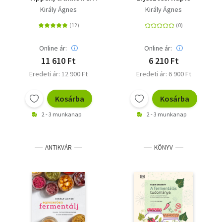
receptek a házi
Király Ágnes
Király Ágnes
erjesztéshez
Online ár:
Online ár:
11 610 Ft
6 210 Ft
Eredeti ár: 12 900 Ft
Eredeti ár: 6 900 Ft
Kosárba
Kosárba
2 - 3 munkanap
2 - 3 munkanap
ANTIKVÁR
KÖNYV