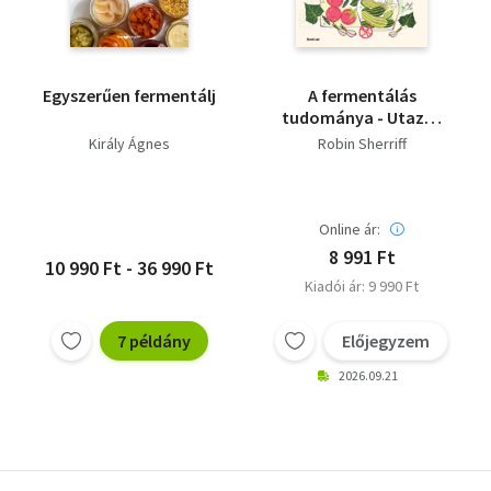
Egyszerűen fermentálj
A fermentálás
tudománya - Utazás
az erjesztett ételek és
Király Ágnes
Robin Sherriff
italok varázslatos
világába
Online ár:
8 991 Ft
10 990 Ft - 36 990 Ft
Kiadói ár: 9 990 Ft
7 példány
Előjegyzem
2026.09.21