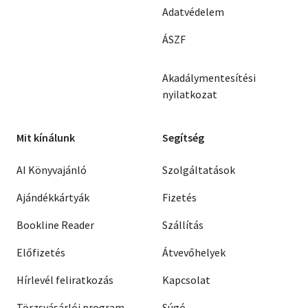
Adatvédelem
ÁSZF
Akadálymentesítési
nyilatkozat
Mit kínálunk
Segítség
AI Könyvajánló
Szolgáltatások
Ajándékkártyák
Fizetés
Bookline Reader
Szállítás
Előfizetés
Átvevőhelyek
Hírlevél feliratkozás
Kapcsolat
Törzsvásárlói program
Súgó