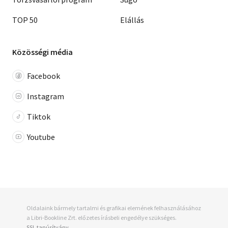
TOP 50
Elállás
Közösségi média
Facebook
Instagram
Tiktok
Youtube
Oldalaink bármely tartalmi és grafikai elemének felhasználásához
a Libri-Bookline Zrt. előzetes írásbeli engedélye szükséges.
SSL tanúsítvány