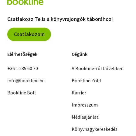
Csatlakozz Te is a könyvrajongók táborához!
Csatlakozom
Elérhetőségek
Cégünk
+36 1 235 60 70
A Bookline-ról bővebben
info@bookline.hu
Bookline Zöld
Bookline Bolt
Karrier
Impresszum
Médiaajánlat
Könyvnagykereskedés