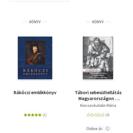
Szótár, nyelvkönyv
KÖNYV
KÖNYV
Tankönyv, segédkönyv
Társadalomtudomány
Természettudomány
Történelem
Vallás
Rákóczi emlékkönyv
Tábori sebesültellátás
Magyarországon a
XVI-XVIII. században
Kincseskatalin Mária
Online ár: