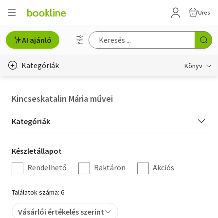
Üres
AI ajánló
Kategóriák
Könyv
Életmód, egészség
Kincseskatalin Mária művei
Erotika
Kategória
Kategóriák
Gyermek- és ifjúsági
szűrés
Készletállapot
Készletállapot
Hobbi, szabadidő
szűrés
Rendelhető
Raktáron
Akciós
Irodalom
Találatok száma: 6
Művészet
Vásárlói értékelés szerint
Szakkönyv