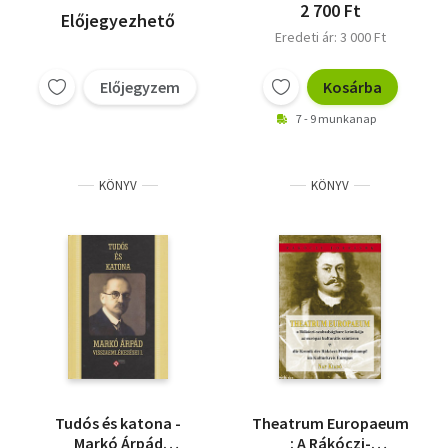
2 700 Ft
Előjegyezhető
Eredeti ár: 3 000 Ft
Előjegyzem
Kosárba
7 - 9 munkanap
KÖNYV
KÖNYV
Tudós és katona -
Theatrum Europaeum
Markó Árpád
: A Rákóczi-