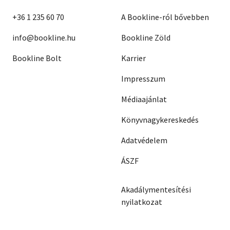
+36 1 235 60 70
A Bookline-ról bővebben
info@bookline.hu
Bookline Zöld
Bookline Bolt
Karrier
Impresszum
Médiaajánlat
Könyvnagykereskedés
Adatvédelem
ÁSZF
Akadálymentesítési
nyilatkozat