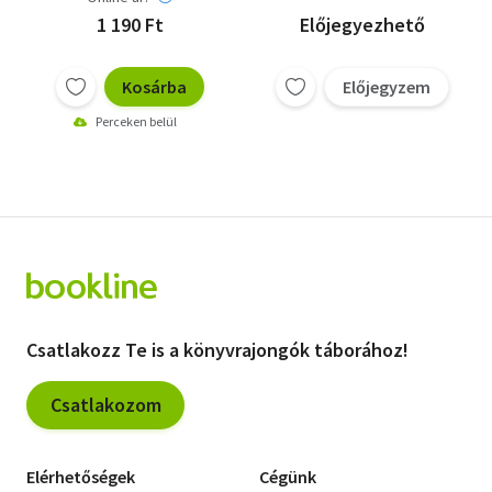
1 190 Ft
Előjegyezhető
Kosárba
Előjegyzem
Perceken belül
Csatlakozz Te is a könyvrajongók táborához!
Csatlakozom
Elérhetőségek
Cégünk