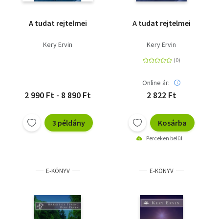
A tudat rejtelmei
A tudat rejtelmei
Kery Ervin
Kery Ervin
Online ár:
2 990 Ft - 8 890 Ft
2 822 Ft
3 példány
Kosárba
Perceken belül
E-KÖNYV
E-KÖNYV