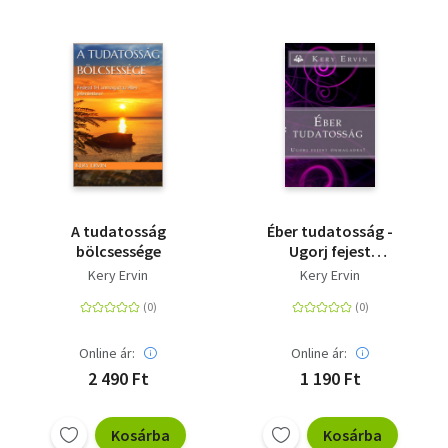
A tudatosság
Éber tudatosság -
bölcsessége
Ugorj fejest
önmagadba!
Kery Ervin
Kery Ervin
Online ár:
Online ár:
2 490 Ft
1 190 Ft
Kosárba
Kosárba