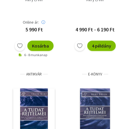
Online ár:
5 990 Ft
4 990 Ft - 6 190 Ft
Kosárba
4 példány
6 - 8 munkanap
ANTIKVÁR
E-KÖNYV