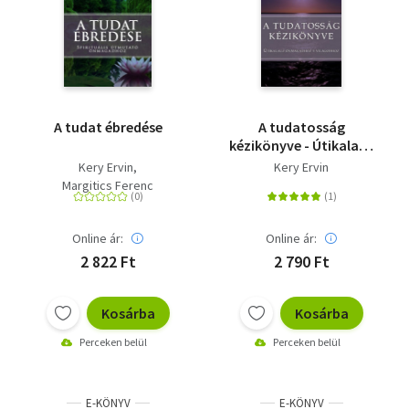
A tudat ébredése
A tudatosság
kézikönyve - Útikalauz
önmagadhoz és
Kery Ervin
Kery Ervin
világodhoz
Margitics Ferenc
Online ár:
Online ár:
2 822 Ft
2 790 Ft
Kosárba
Kosárba
Perceken belül
Perceken belül
E-KÖNYV
E-KÖNYV