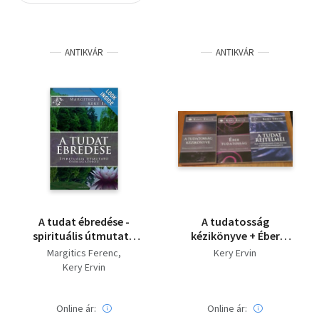
Szótár, nyelvkönyv
ANTIKVÁR
ANTIKVÁR
Tankönyv, segédkönyv
Társadalomtudomány
Természettudomány
Történelem
Vallás
A tudat ébredése -
A tudatosság
spirituális útmutató
kézikönyve + Éber
önmagadhoz
tudatosság + A tudat
Margitics Ferenc
Kery Ervin
rejtelmei
Kery Ervin
Online ár:
Online ár: