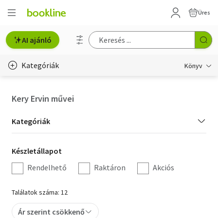
Üres
AI ajánló
Kategóriák
Könyv
Életmód, egészség
Kery Ervin művei
Erotika
Kategória
Kategóriák
Gyermek- és ifjúsági
szűrés
Készletállapot
Készletállapot
Hobbi, szabadidő
szűrés
Rendelhető
Raktáron
Akciós
Irodalom
Találatok száma: 12
Művészet
Ár szerint csökkenő
Szakkönyv