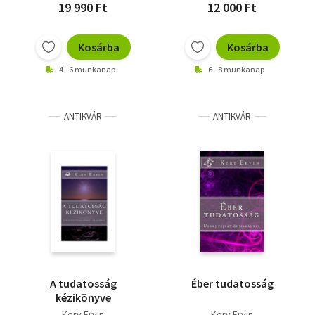
19 990 Ft
12 000 Ft
Kosárba
Kosárba
4 - 6 munkanap
6 - 8 munkanap
ANTIKVÁR
ANTIKVÁR
A tudatosság
Éber tudatosság
kézikönyve
Kery Ervin
Kery Ervin