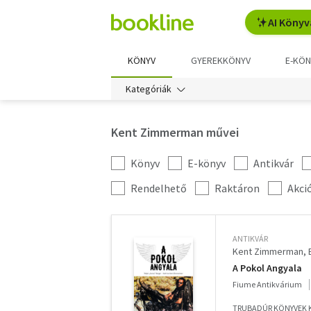
AI Könyv
KÖNYV
GYEREKKÖNYV
E-KÖN
Kategóriák
Kent Zimmerman művei
Könyv
E-könyv
Antikvár
Kategória
szűrés
További
Rendelhető
Raktáron
Akci
szűrők
ANTIKVÁR
Kent Zimmerman
A Pokol Angyala
Fiume Antikvárium
TRUBADÚR KÖNYVEK K