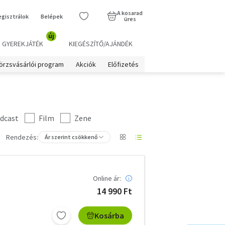
A kosarad
egisztrálok
Belépek
üres
új
GYEREKJÁTÉK
KIEGÉSZÍTŐ/AJÁNDÉK
örzsvásárlói program
Akciók
Előfizetés
dcast
Film
Zene
Rendezés:
Ár szerint csökkenő
Online ár:
14 990 Ft
Kosárba