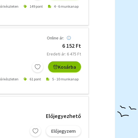
tói készleten
149 pont
4 - 6 munkanap
Online ár:
6 152 Ft
Eredeti ár: 6 475 Ft
Kosárba
tói készleten
61 pont
5 - 10 munkanap
Előjegyezhető
Előjegyzem