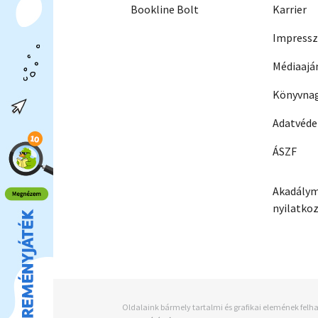
Bookline Bolt
Karrier
Impress
Médiaajá
Könyvnag
Adatvéd
ÁSZF
Akadálym
nyilatko
Oldalaink bármely tartalmi és grafikai elemének felha