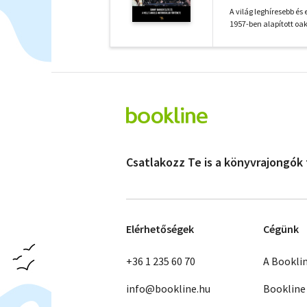
A világ leghíresebb és
1957-ben alapított oa
Csatlakozz Te is a könyvrajongók
Elérhetőségek
Cégünk
+36 1 235 60 70
A Bookli
info@bookline.hu
Bookline