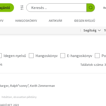
ajánló
R
YV
HANGOSKÖNYV
ANTIKVÁR
IDEGEN NYELVŰ
T
Segítség
Idegen nyelvű
Hangoskönyv
E-hangoskönyv
Po
ós
Találatok száma: 3
Barger, Ralph"sonny"
Keith Zimmerman
hibátlan, olvasatlan példány
IADÓ KFT, 2023