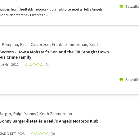
Beszállí
 egyben leghírhedtebb motorosklubjának történetét a Hell's Angels
klandi chapterének (szerveze...
 Pompian, Paul - Calabrese, Frank - Zimmerman, Kent
Secrets - How a Mobster's Son and the FBI Brought Down
ous Crime Family
p (NY), 2012
Beszállí
Barger, Ralph"sonny"
Keith Zimmerman
Sonny Barger életet és a Hell's Angels Motoros Klub
IADÓ KFT, 2023