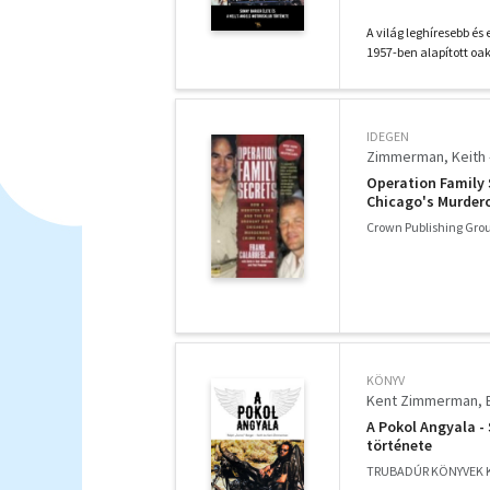
A világ leghíresebb és
1957-ben alapított oa
IDEGEN
Zimmerman, Keith -
Operation Family 
Chicago's Murder
Crown Publishing Grou
KÖNYV
Kent Zimmerman
A Pokol Angyala - 
története
TRUBADÚR KÖNYVEK K