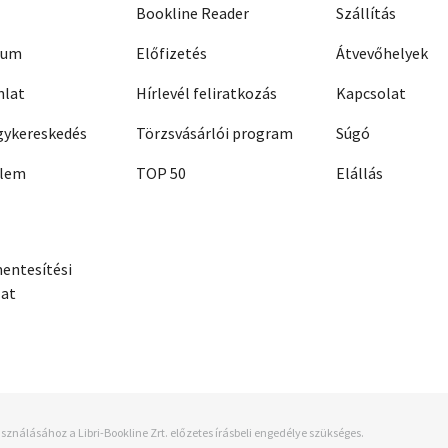
Bookline Reader
Szállítás
zum
Előfizetés
Átvevőhelyek
nlat
Hírlevél feliratkozás
Kapcsolat
ykereskedés
Törzsvásárlói program
Súgó
elem
TOP 50
Elállás
entesítési
zat
sználásához a Libri-Bookline Zrt. előzetes írásbeli engedélye szükséges.