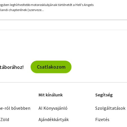
 egyben leghírhedtebb motorosklubjának történetét a Hell's Angels
klandi chapterének (szerveze...
További
szűrők
Csatlakozom
 táborához!
Mit kínálunk
Segítség
ne-ról bővebben
AI Könyvajánló
Szolgáltatások
 Zöld
Ajándékkártyák
Fizetés