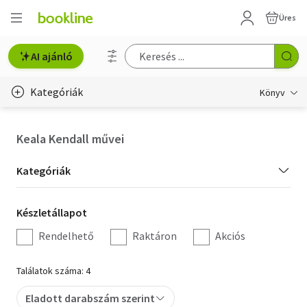
Üres
AI ajánló
Kategóriák
Könyv
Életmód, egészség
Keala Kendall művei
Erotika
Kategória
Kategóriák
Gyermek- és ifjúsági
szűrés
Készletállapot
Készletállapot
Hobbi, szabadidő
szűrés
Rendelhető
Raktáron
Akciós
Irodalom
Találatok száma: 4
Művészet
Eladott darabszám szerint
Szakkönyv