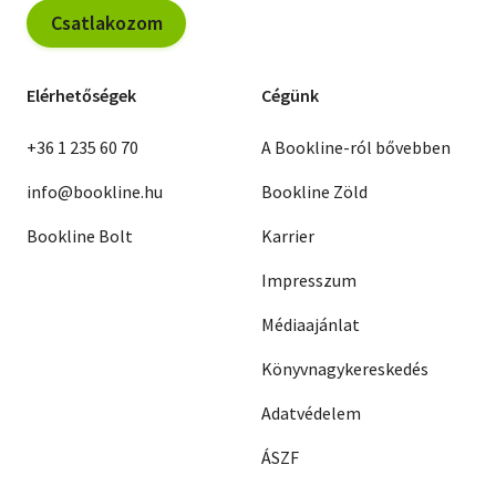
Csatlakozom
Elérhetőségek
Cégünk
+36 1 235 60 70
A Bookline-ról bővebben
info@bookline.hu
Bookline Zöld
Bookline Bolt
Karrier
Impresszum
Médiaajánlat
Könyvnagykereskedés
Adatvédelem
ÁSZF