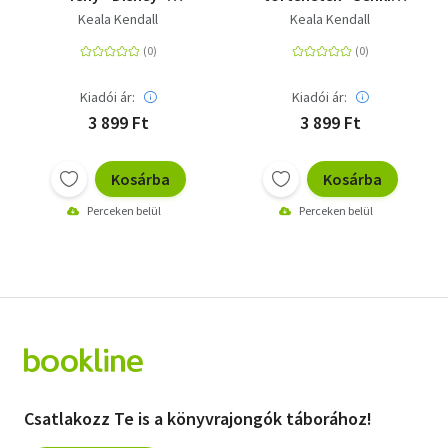
Sorsfordító
nem hagyunk magára
Keala Kendall
Keala Kendall
történetek
Kiadói ár:
Kiadói ár:
3 899 Ft
3 899 Ft
Kosárba
Kosárba
Perceken belül
Perceken belül
Csatlakozz Te is a könyvrajongók táborához!