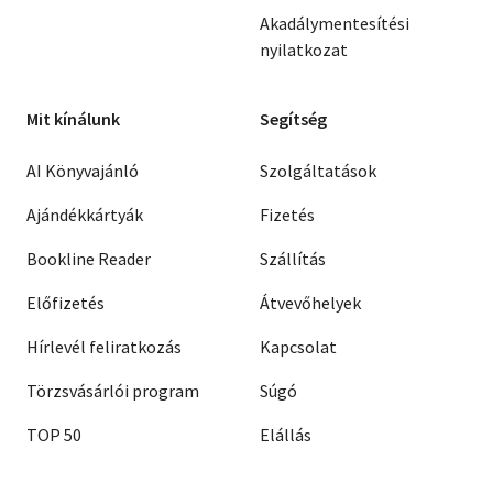
Akadálymentesítési
nyilatkozat
Mit kínálunk
Segítség
AI Könyvajánló
Szolgáltatások
Ajándékkártyák
Fizetés
Bookline Reader
Szállítás
Előfizetés
Átvevőhelyek
Hírlevél feliratkozás
Kapcsolat
Törzsvásárlói program
Súgó
TOP 50
Elállás