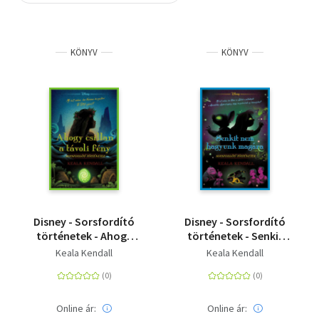
Szótár, nyelvkönyv
KÖNYV
KÖNYV
Tankönyv, segédkönyv
Társadalomtudomány
Természettudomány
Történelem
Vallás
Disney - Sorsfordító
Disney - Sorsfordító
történetek - Ahogy
történetek - Senkit
csillan a távoli fény
nem hagyunk magára
Keala Kendall
Keala Kendall
- (különleges kiadás)
Online ár:
Online ár: