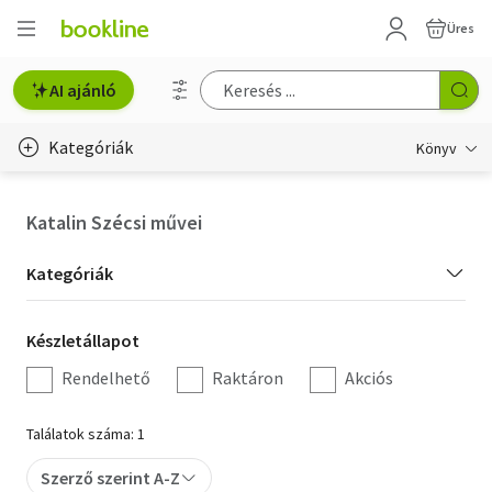
Üres
AI ajánló
Kategóriák
Könyv
Életmód, egészség
Katalin Szécsi művei
Erotika
Kategória
Kategóriák
Gyermek- és ifjúsági
szűrés
Készletállapot
Készletállapot
Hobbi, szabadidő
szűrés
Rendelhető
Raktáron
Akciós
Irodalom
Találatok száma: 1
Művészet
Szerző szerint A-Z
Szakkönyv