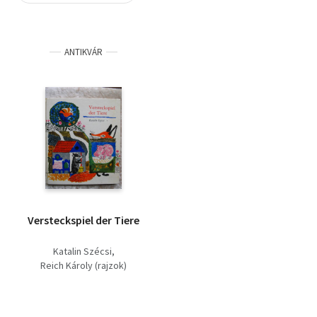
Szótár, nyelvkönyv
ANTIKVÁR
Tankönyv, segédkönyv
Társadalomtudomány
Természettudomány
Történelem
Vallás
Versteckspiel der Tiere
Katalin Szécsi
Reich Károly (rajzok)