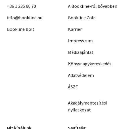
+36 1 235 60 70
A Bookline-ról bővebben
info@bookline.hu
Bookline Zöld
Bookline Bolt
Karrier
Impresszum
Médiaajánlat
Könyvnagykereskedés
Adatvédelem
ÁSZF
Akadálymentesítési
nyilatkozat
Mit kínálunk
Segítség