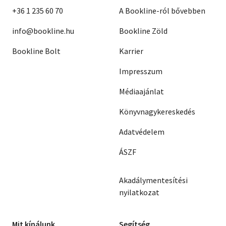
+36 1 235 60 70
A Bookline-ról bővebben
info@bookline.hu
Bookline Zöld
Bookline Bolt
Karrier
Impresszum
Médiaajánlat
Könyvnagykereskedés
Adatvédelem
ÁSZF
Akadálymentesítési
nyilatkozat
Mit kínálunk
Segítség