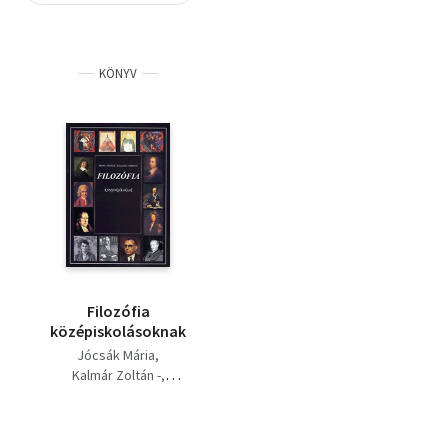
Szótár, nyelvkönyv
KÖNYV
Tankönyv, segédkönyv
Társadalomtudomány
Természettudomány
Történelem
Vallás
Filozófia
középiskolásoknak
Jócsák Mária
Kalmár Zoltán -
Áron László