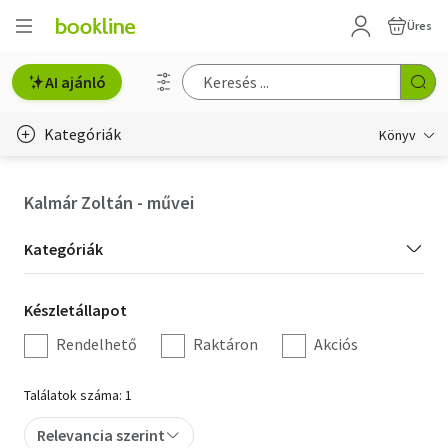
Üres
AI ajánló
Kategóriák
Könyv
Életmód, egészség
Kalmár Zoltán - művei
Erotika
Kategória
Kategóriák
Gyermek- és ifjúsági
szűrés
Készletállapot
Készletállapot
Hobbi, szabadidő
szűrés
Rendelhető
Raktáron
Akciós
Irodalom
Találatok száma: 1
Művészet
Relevancia szerint
Szakkönyv