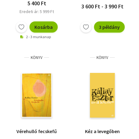
5 400 Ft
3 600 Ft - 3 990 Ft
Eredeti ár: 5 999 Ft
Kosárba
3 példány
2 - 3 munkanap
KÖNYV
KÖNYV
Vérehulló fecskefű
Kéz a levegőben