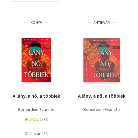
Szótár, nyelvkönyv
KÖNYV
ANTIKVÁR
Tankönyv, segédkönyv
Társadalomtudomány
Természettudomány
Történelem
Vallás
A lány, a nő, a többiek
A lány, a nő, a többiek
Bernardine Evaristo
Bernardine Evaristo
Online ár: