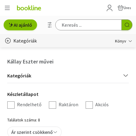
Üres
AI ajánló
Kategóriák
Könyv
Életmód, egészség
Kállay Eszter művei
Erotika
Kategória
Kategóriák
Gyermek- és ifjúsági
szűrés
Készletállapot
Készletállapot
Hobbi, szabadidő
szűrés
Rendelhető
Raktáron
Akciós
Irodalom
Találatok száma: 8
Művészet
Ár szerint csökkenő
Szakkönyv