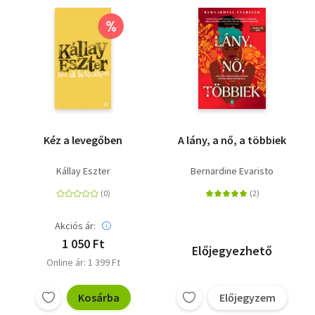
%
Kéz a levegőben
A lány, a nő, a többiek
Kállay Eszter
Bernardine Evaristo
Akciós ár:
1 050 Ft
Előjegyezhető
Online ár: 1 399 Ft
Kosárba
Előjegyzem