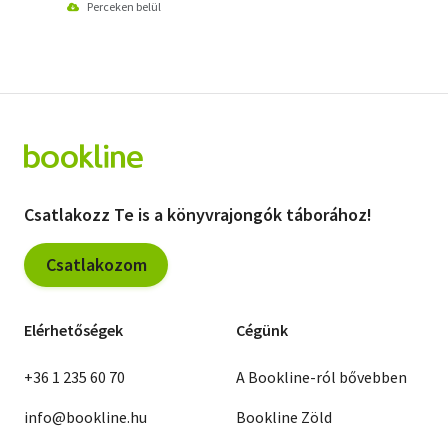
Perceken belül
Csatlakozz Te is a könyvrajongók táborához!
Csatlakozom
Elérhetőségek
Cégünk
+36 1 235 60 70
A Bookline-ról bővebben
info@bookline.hu
Bookline Zöld