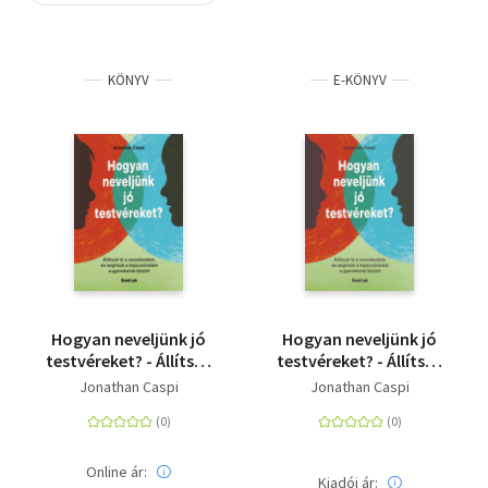
Szótár, nyelvkönyv
KÖNYV
E-KÖNYV
Tankönyv, segédkönyv
Társadalomtudomány
Természettudomány
Történelem
Vallás
Hogyan neveljünk jó
Hogyan neveljünk jó
testvéreket? - Állítsuk
testvéreket? - Állítsuk
le a veszekedést, és
le a veszekedést, és
Jonathan Caspi
Jonathan Caspi
segítsük a
segítsük a
kapcsolódást a
kapcsolódást a
gyerekeink között
gyerekeink között
Online ár:
Kiadói ár: