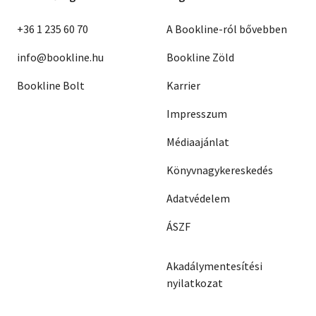
+36 1 235 60 70
A Bookline-ról bővebben
info@bookline.hu
Bookline Zöld
Bookline Bolt
Karrier
Impresszum
Médiaajánlat
Könyvnagykereskedés
Adatvédelem
ÁSZF
Akadálymentesítési
nyilatkozat