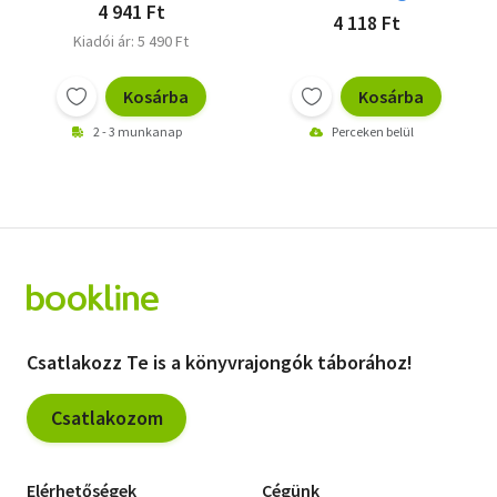
4 941 Ft
4 118 Ft
Kiadói ár: 5 490 Ft
Kosárba
Kosárba
2 - 3 munkanap
Perceken belül
Csatlakozz Te is a könyvrajongók táborához!
Csatlakozom
Elérhetőségek
Cégünk