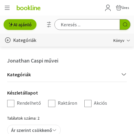
Üres
AI ajánló
Kategóriák
Könyv
Életmód, egészség
Jonathan Caspi művei
Erotika
Kategória
Kategóriák
Gyermek- és ifjúsági
szűrés
Készletállapot
Készletállapot
Hobbi, szabadidő
szűrés
Rendelhető
Raktáron
Akciós
Irodalom
Találatok száma: 2
Művészet
Ár szerint csökkenő
Szakkönyv