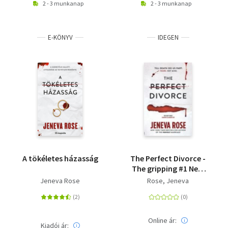
2 - 3 munkanap
2 - 3 munkanap
E-KÖNYV
IDEGEN
A tökéletes házasság
The Perfect Divorce -
The gripping #1 New
York Times bestseller
Jeneva Rose
Rose, Jeneva
that everyone's
talking about
Online ár:
Kiadói ár: