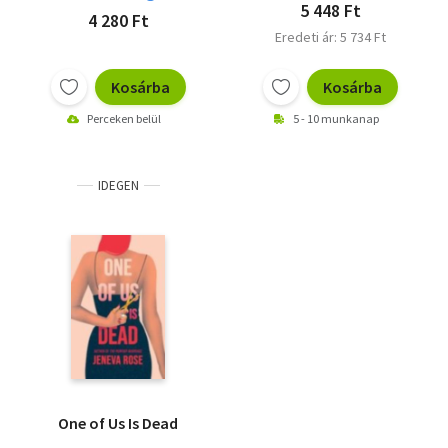
5 448 Ft
4 280 Ft
Eredeti ár: 5 734 Ft
Kosárba
Kosárba
Perceken belül
5 - 10 munkanap
IDEGEN
One of Us Is Dead