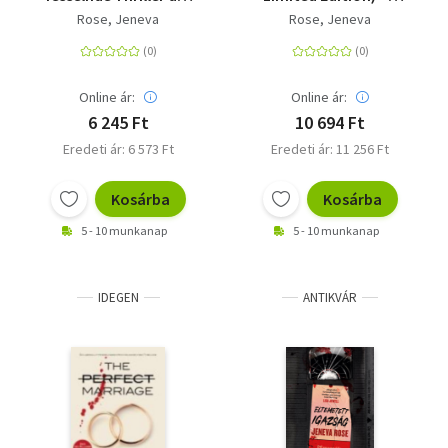
Millionen-
Novel
Rose, Jeneva
Rose, Jeneva
Bestsellerautorin
Jeneva Rose über
Freundschaft und
tödliche Geheimnisse
Online ár:
Online ár:
6 245 Ft
10 694 Ft
Eredeti ár: 6 573 Ft
Eredeti ár: 11 256 Ft
Kosárba
Kosárba
5 - 10 munkanap
5 - 10 munkanap
IDEGEN
ANTIKVÁR