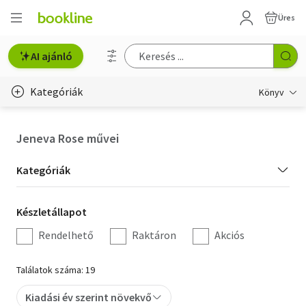
Üres
AI ajánló
Kategóriák
Könyv
Életmód, egészség
Jeneva Rose művei
Erotika
Kategória
Kategóriák
Gyermek- és ifjúsági
szűrés
Készletállapot
Készletállapot
Hobbi, szabadidő
szűrés
Rendelhető
Raktáron
Akciós
Irodalom
Találatok száma: 19
Művészet
Kiadási év szerint növekvő
Szakkönyv