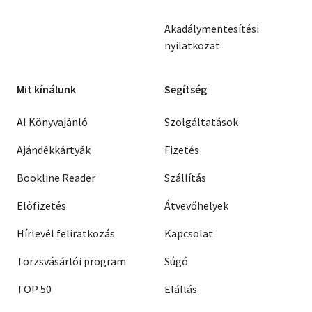
Akadálymentesítési
nyilatkozat
Mit kínálunk
Segítség
AI Könyvajánló
Szolgáltatások
Ajándékkártyák
Fizetés
Bookline Reader
Szállítás
Előfizetés
Átvevőhelyek
Hírlevél feliratkozás
Kapcsolat
Törzsvásárlói program
Súgó
TOP 50
Elállás