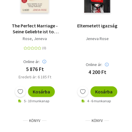
The Perfect Marriage -
Eltemetett igazság
Seine Geliebte ist tot.
Seine Frau ist seine
Rose, Jeneva
Jeneva Rose
einzige Hoffnung. Ein
absolut fesselnder
psychologischer
Thriller
Online ár:
Online ár:
5 876 Ft
4 200 Ft
Eredeti ár: 6 185 Ft
Kosárba
Kosárba
5 - 10 munkanap
4 - 6 munkanap
KÖNYV
KÖNYV