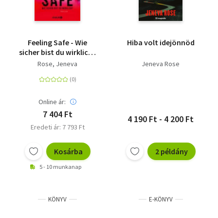
Feeling Safe - Wie
Hiba volt idejönnöd
sicher bist du wirklich?
Thriller | 'Jeneva Rose
Rose, Jeneva
Jeneva Rose
ist die Königin
unvorhersehbarer
Wendungen.' Colleen
Hoover
Online ár:
7 404 Ft
4 190 Ft - 4 200 Ft
Eredeti ár: 7 793 Ft
Kosárba
2 példány
5 - 10 munkanap
KÖNYV
E-KÖNYV