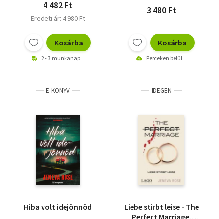
4 482 Ft
3 480 Ft
Eredeti ár: 4 980 Ft
Kosárba
Kosárba
2 - 3 munkanap
Perceken belül
E-KÖNYV
IDEGEN
Hiba volt idejönnöd
Liebe stirbt leise - The
Perfect Marriage.