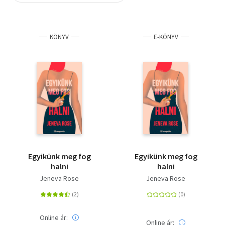
Szótár, nyelvkönyv
KÖNYV
E-KÖNYV
Tankönyv, segédkönyv
Társadalomtudomány
Természettudomány
Történelem
Vallás
Egyikünk meg fog
Egyikünk meg fog
halni
halni
Jeneva Rose
Jeneva Rose
Online ár:
Online ár: