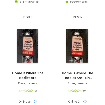
2 - 3 munkanap
Perceken belül
IDEGEN
IDEGEN
Home Is Where The
Home Is Where The
Bodies Are
Bodies Are - Ein
fesselnder Thriller der
Rose, Jeneva
Rose, Jeneva
Millionen-
Bestsellerautorin
Jeneva Rose über
Familiengeheimnisse,
Online ár:
Online ár: