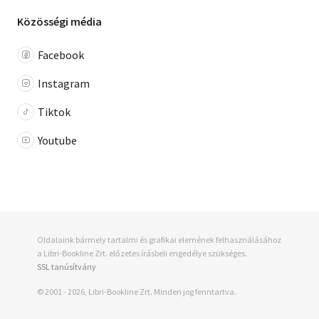
Közösségi média
Facebook
Instagram
Tiktok
Youtube
Oldalaink bármely tartalmi és grafikai elemének felhasználásához
a Libri-Bookline Zrt. előzetes írásbeli engedélye szükséges.
SSL tanúsítvány
© 2001 - 2026, Libri-Bookline Zrt. Minden jog fenntartva.