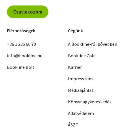
Csatlakozom
Elérhetőségek
Cégünk
+36 1 235 60 70
A Bookline-ról bővebben
info@bookline.hu
Bookline Zöld
Bookline Bolt
Karrier
Impresszum
Médiaajánlat
Könyvnagykereskedés
Adatvédelem
ÁSZF