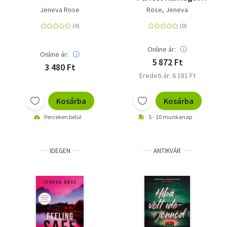
Fesselnde Spannung
Jeneva Rose
Rose, Jeneva
bis zum Ende. Der
Psychothriller-
Bestseller mit über 2
Mio. verkauften
Online ár:
Online ár:
Exemplaren endlich
5 872 Ft
3 480 Ft
auf Deutsch
Eredeti ár: 6 181 Ft
Kosárba
Kosárba
Perceken belül
5 - 10 munkanap
IDEGEN
ANTIKVÁR