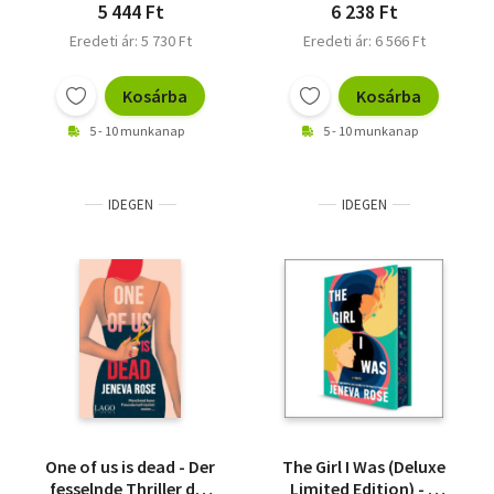
Lügen und ein
5 444 Ft
6 238 Ft
ungelöstes Verbrechen
Eredeti ár: 5 730 Ft
Eredeti ár: 6 566 Ft
Kosárba
Kosárba
5 - 10 munkanap
5 - 10 munkanap
IDEGEN
IDEGEN
One of us is dead - Der
The Girl I Was (Deluxe
fesselnde Thriller der
Limited Edition) - A