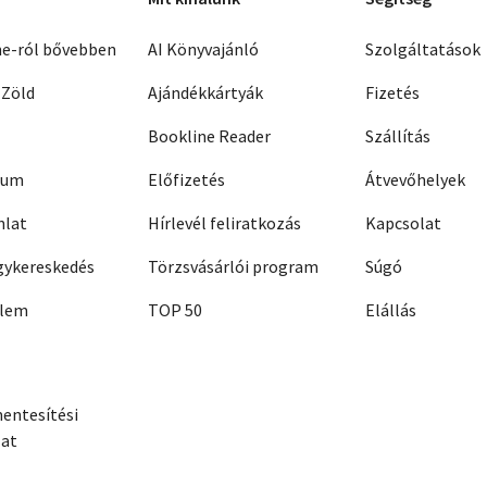
ne-ról bővebben
AI Könyvajánló
Szolgáltatások
 Zöld
Ajándékkártyák
Fizetés
Bookline Reader
Szállítás
zum
Előfizetés
Átvevőhelyek
nlat
Hírlevél feliratkozás
Kapcsolat
ykereskedés
Törzsvásárlói program
Súgó
elem
TOP 50
Elállás
entesítési
zat