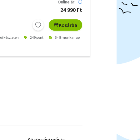
Online ár:
24 990 Ft
Kosárba
tói készleten
249 pont
6 - 8 munkanap
Közösségi média