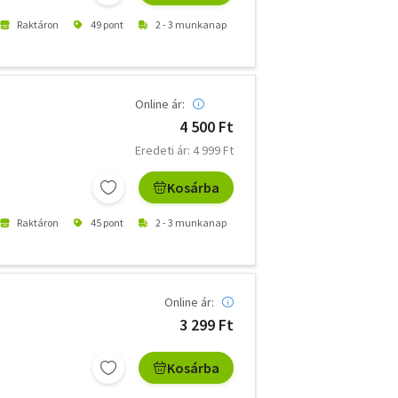
Raktáron
49 pont
2 - 3 munkanap
Online ár:
4 500 Ft
Eredeti ár: 4 999 Ft
Kosárba
Raktáron
45 pont
2 - 3 munkanap
Online ár:
3 299 Ft
Kosárba