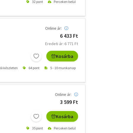
32 pont
Perceken belül
Online ár:
6 433 Ft
Eredeti ár: 6 771 Ft
Kosárba
tói készleten
64 pont
5 - 10 munkanap
Online ár:
3 599 Ft
Kosárba
35 pont
Perceken belül