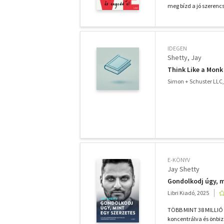
meg bízd a jó szerencs
IDEGEN
Shetty, Jay
Think Like a Monk
Simon + Schuster LLC,
E-KÖNYV
Jay Shetty
Gondolkodj úgy, m
Libri Kiadó, 2025
TÖBB MINT 38 MILLIÓ K
koncentrálva és önbi