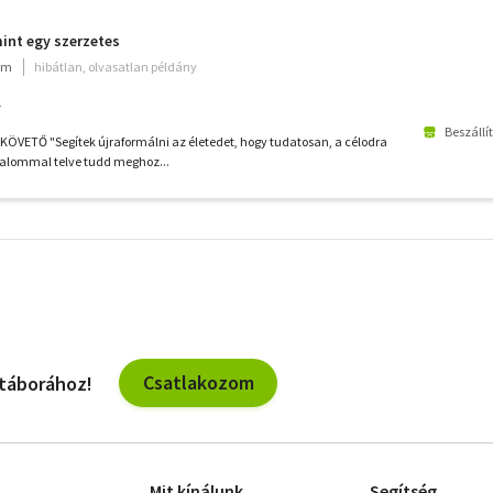
int egy szerzetes
ium
hibátlan, olvasatlan példány
4
Beszállí
ÖVETŐ "Segítek újraformálni az életedet, hogy tudatosan, a célodra
zalommal telve tudd meghoz...
További
szűrők
Csatlakozom
 táborához!
Mit kínálunk
Segítség