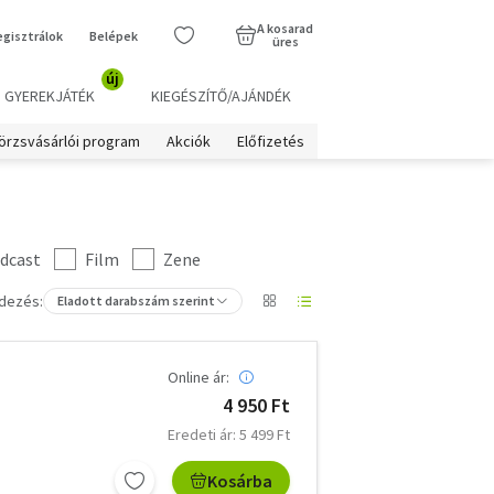
A kosarad
egisztrálok
Belépek
üres
új
GYEREKJÁTÉK
KIEGÉSZÍTŐ/AJÁNDÉK
örzsvásárlói program
Akciók
Előfizetés
dcast
Film
Zene
dezés:
Eladott darabszám szerint
Online ár:
4 950 Ft
Eredeti ár: 5 499 Ft
Kosárba