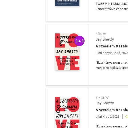
TÖBB MINT 38 MILLIÓ K
koncentrálva és önbi
KÖNYV
Jay Shetty
1 + 1
A szerelem 8 szabá
Libri Könyvkiadó, 202
"Ez a könyv nem arról s
meg bízd a jó szerencs
E-KÖNYV
Jay Shetty
A szerelem 8 szab
Libri Kiadó, 2023
"Ez a könyv nem arról s