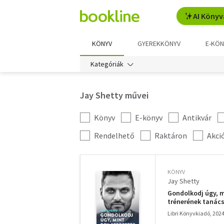
AI Könyv
KÖNYV
GYEREKKÖNYV
E-KÖN
Kategóriák
Jay Shetty művei
Könyv
E-könyv
Antikvár
Kategória
szűrés
További
Rendelhető
Raktáron
Akci
szűrők
KÖNYV
Jay Shetty
Gondolkodj úgy, m
trénerének tanács
Libri Könyvkiadó, 202