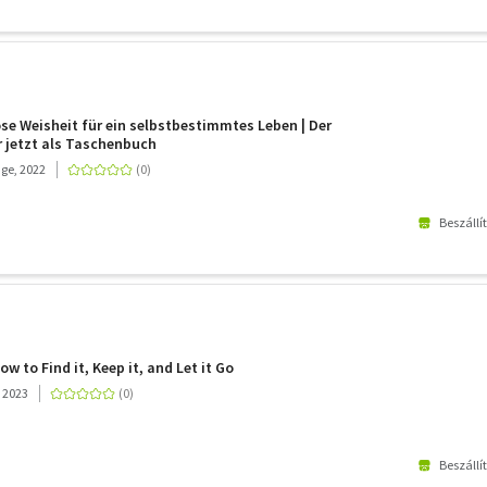
lose Weisheit für ein selbstbestimmtes Leben | Der
r jetzt als Taschenbuch
ge, 2022
Beszállí
ow to Find it, Keep it, and Let it Go
 2023
Beszállí