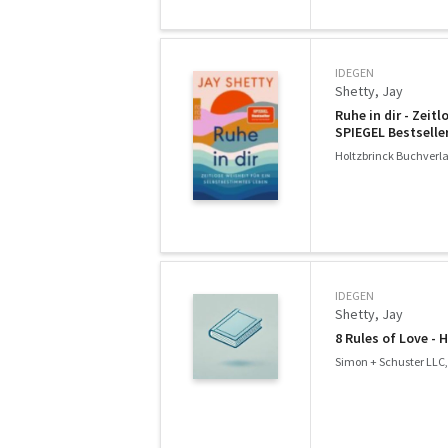
IDEGEN
Shetty, Jay
Ruhe in dir - Zeit
SPIEGEL Bestselle
Holtzbrinck Buchverla
IDEGEN
Shetty, Jay
8 Rules of Love - H
Simon + Schuster LLC,