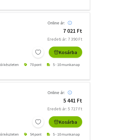
Online ár:
7 021 Ft
Eredeti ár: 7 390 Ft
Kosárba
tói készleten
70 pont
5 - 10 munkanap
Online ár:
5 441 Ft
Eredeti ár: 5 727 Ft
Kosárba
tói készleten
54 pont
5 - 10 munkanap