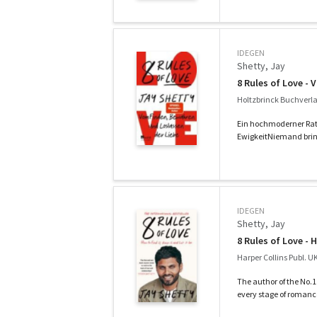
IDEGEN
Shetty, Jay
8 Rules of Love -
Holtzbrinck Buchverla
Ein hochmoderner Ratge
EwigkeitNiemand bringt
IDEGEN
Shetty, Jay
8 Rules of Love - H
Harper Collins Publ. U
The author of the No.1
every stage of romance