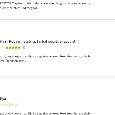
ÖVETŐ "Segítek újraformálni az életedet, hogy tudatosan, a célodra
zalommal telve tudd meghoz...
lya - Hogyan találj rá, tartsd meg és engedd el
3
zól, hogy hogyan találj rá az Igazira, a neked tökéletes társra, a többit
ére! Én abban szer...
álya
zól, hogy hogyan találj rá az Igazira, a neked tökéletes társra, a többit