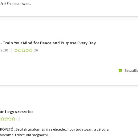
ére! Én abban szer...
 - Train Your Mind for Peace and Purpose Every Day
 2020
Beszállí
int egy szerzetes
ÖVETŐ ,,Segítek újraformálni az életedet, hogy tudatosan, a célodra
zalommal telve tudd meghozni...