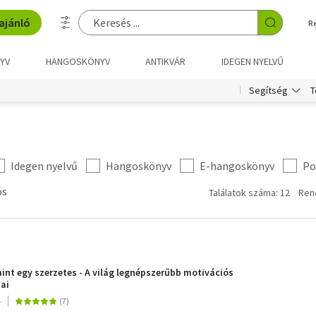
ajánló
R
YV
HANGOSKÖNYV
ANTIKVÁR
IDEGEN NYELVŰ
T
Segítség
Idegen nyelvű
Hangoskönyv
E-hangoskönyv
Po
ós
Találatok száma: 12
Ren
int egy szerzetes - A világ legnépszerűbb motivációs
ai
4