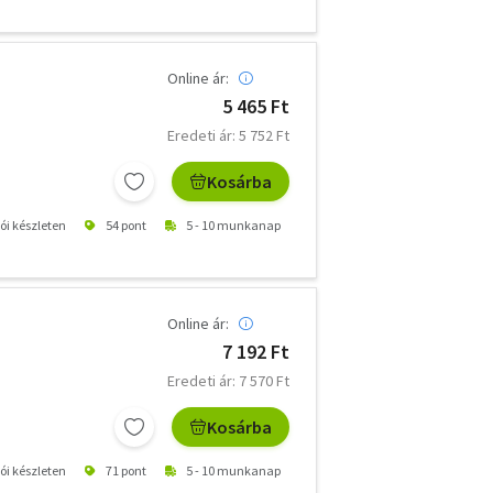
Online ár:
5 465 Ft
Eredeti ár: 5 752 Ft
Kosárba
tói készleten
54 pont
5 - 10 munkanap
Online ár:
7 192 Ft
Eredeti ár: 7 570 Ft
Kosárba
tói készleten
71 pont
5 - 10 munkanap