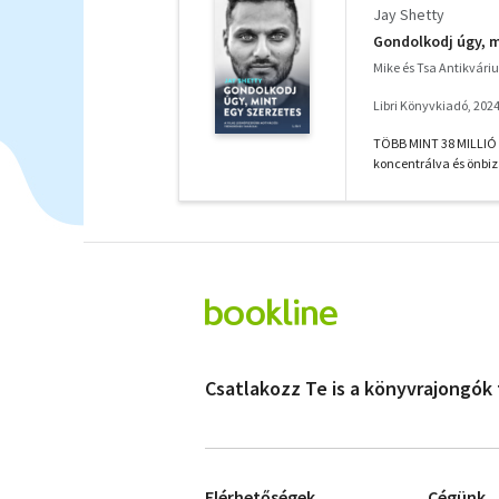
Jay Shetty
Gondolkodj úgy, m
Mike és Tsa Antikvár
Libri Könyvkiadó, 202
TÖBB MINT 38 MILLIÓ K
koncentrálva és önbi
Csatlakozz Te is a könyvrajongók
Elérhetőségek
Cégünk