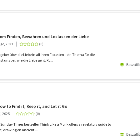
 Vom Finden, Bewahren und Loslassen der Liebe
ge, 2023
ber über die Liebe in all ihren Facetten - ein Thema für die
 uns bei, wie die Liebe geht. Ro...
Beszállí
ow to Find it, Keep it, and Let it Go
K, 2025
 Sunday Times bestseller Think Like a Monk offers a revelatory guide to
, drawing on ancient ...
Beszállí