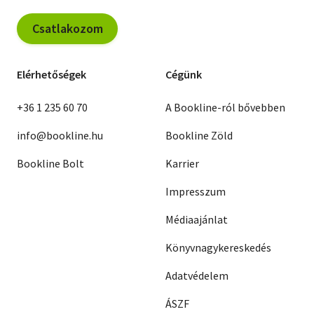
Csatlakozom
Elérhetőségek
Cégünk
+36 1 235 60 70
A Bookline-ról bővebben
info@bookline.hu
Bookline Zöld
Bookline Bolt
Karrier
Impresszum
Médiaajánlat
Könyvnagykereskedés
Adatvédelem
ÁSZF