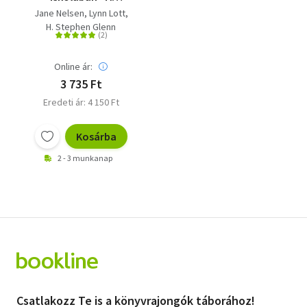
kölcsönös tisztelet, az
Jane Nelsen
Lynn Lott
együttműködés és a
H. Stephen Glenn
felelősségteljes
gondolkodás
kialakítása a tanítás
Online ár:
során
3 735 Ft
Eredeti ár: 4 150 Ft
Kosárba
2 - 3 munkanap
Csatlakozz Te is a könyvrajongók táborához!