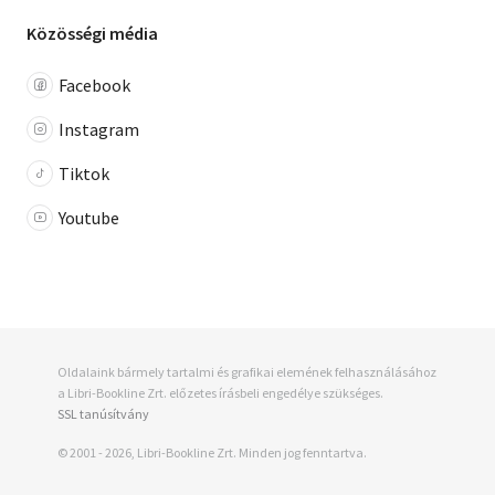
Közösségi média
Facebook
Instagram
Tiktok
Youtube
Oldalaink bármely tartalmi és grafikai elemének felhasználásához
a Libri-Bookline Zrt. előzetes írásbeli engedélye szükséges.
SSL tanúsítvány
© 2001 - 2026, Libri-Bookline Zrt. Minden jog fenntartva.