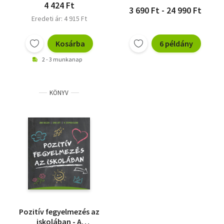
4 424 Ft
3 690 Ft - 24 990 Ft
Eredeti ár: 4 915 Ft
Kosárba
6 példány
2 - 3 munkanap
KÖNYV
Pozitív fegyelmezés az
iskolában - A