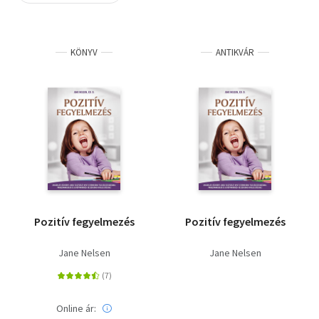
Szótár, nyelvkönyv
KÖNYV
ANTIKVÁR
Tankönyv, segédkönyv
Társadalomtudomány
Természettudomány
Történelem
Vallás
Pozitív fegyelmezés
Pozitív fegyelmezés
Jane Nelsen
Jane Nelsen
Online ár: