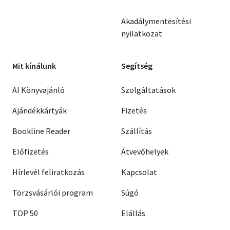
Akadálymentesítési
nyilatkozat
Mit kínálunk
Segítség
AI Könyvajánló
Szolgáltatások
Ajándékkártyák
Fizetés
Bookline Reader
Szállítás
Előfizetés
Átvevőhelyek
Hírlevél feliratkozás
Kapcsolat
Törzsvásárlói program
Súgó
TOP 50
Elállás