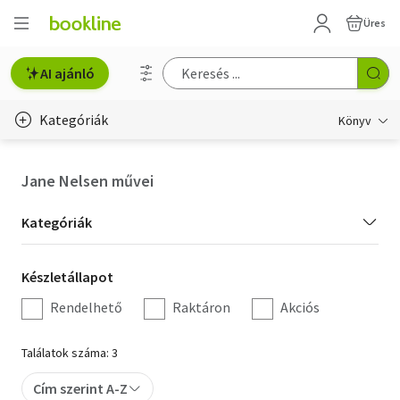
Üres
AI ajánló
Kategóriák
Könyv
Életmód, egészség
Jane Nelsen művei
Erotika
Kategória
Kategóriák
Gyermek- és ifjúsági
szűrés
Készletállapot
Készletállapot
Hobbi, szabadidő
szűrés
Rendelhető
Raktáron
Akciós
Irodalom
Találatok száma: 3
Művészet
Cím szerint A-Z
Szakkönyv