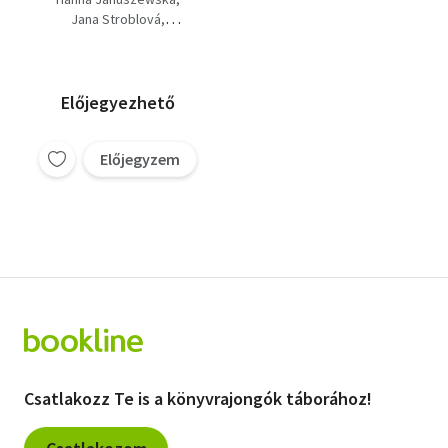
Csintalan állatkölykök
Jana Stroblová
+ Hamupipőke (4
Jevgenyij Csarusin
kötet)
Előjegyezhető
Előjegyzem
Csatlakozz Te is a könyvrajongók táborához!