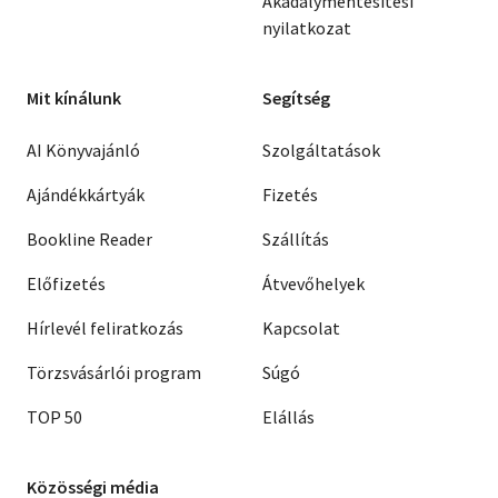
Akadálymentesítési
nyilatkozat
Mit kínálunk
Segítség
AI Könyvajánló
Szolgáltatások
Ajándékkártyák
Fizetés
Bookline Reader
Szállítás
Előfizetés
Átvevőhelyek
Hírlevél feliratkozás
Kapcsolat
Törzsvásárlói program
Súgó
TOP 50
Elállás
Közösségi média