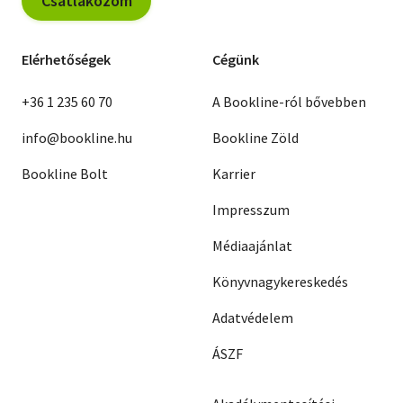
Csatlakozom
Elérhetőségek
Cégünk
+36 1 235 60 70
A Bookline-ról bővebben
info@bookline.hu
Bookline Zöld
Bookline Bolt
Karrier
Impresszum
Médiaajánlat
Könyvnagykereskedés
Adatvédelem
ÁSZF