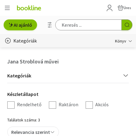
Üres
AI ajánló
Kategóriák
Könyv
Életmód, egészség
Jana Stroblová művei
Erotika
Kategória
Kategóriák
Gyermek- és ifjúsági
szűrés
Készletállapot
Készletállapot
Hobbi, szabadidő
szűrés
Rendelhető
Raktáron
Akciós
Irodalom
Találatok száma: 3
Művészet
Relevancia szerint
Szakkönyv