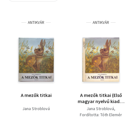
Szótár, nyelvkönyv
ANTIKVÁR
ANTIKVÁR
Tankönyv, segédkönyv
Társadalomtudomány
Természettudomány
Történelem
Vallás
A mezők titkai
A mezők titkai (Első
magyar nyelvű kiadás
- Jan Kudlácek és Julie
Jana Stroblová
Jana Stroblová
Svobodová
Fordította: Tóth Elemér
illusztrációival)