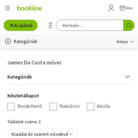
Üres
AI ajánló
Kategóriák
Könyv
Életmód, egészség
James Da Costa művei
Erotika
Kategória
Kategóriák
Gyermek- és ifjúsági
szűrés
Készletállapot
Készletállapot
Hobbi, szabadidő
szűrés
Rendelhető
Raktáron
Akciós
Irodalom
Találatok száma: 2
Művészet
Kiadási év szerint növekvő
Szakkönyv