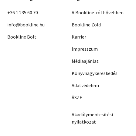
+36 1 235 60 70
A Bookline-ról bővebben
info@bookline.hu
Bookline Zöld
Bookline Bolt
Karrier
Impresszum
Médiaajánlat
Könyvnagykereskedés
Adatvédelem
ÁSZF
Akadálymentesítési
nyilatkozat