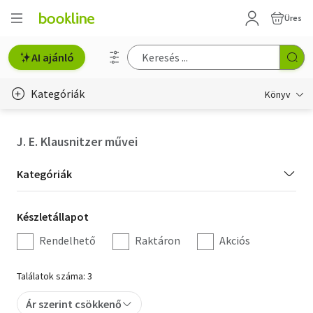
Üres
AI ajánló
Kategóriák
Könyv
Életmód, egészség
J. E. Klausnitzer művei
Erotika
Kategória
Kategóriák
Gyermek- és ifjúsági
szűrés
Készletállapot
Készletállapot
Hobbi, szabadidő
szűrés
Rendelhető
Raktáron
Akciós
Irodalom
Találatok száma: 3
Művészet
Ár szerint csökkenő
Szakkönyv