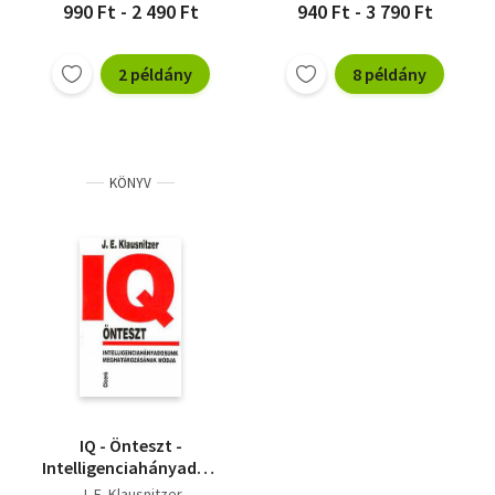
990 Ft - 2 490 Ft
940 Ft - 3 790 Ft
2 példány
8 példány
KÖNYV
IQ - Önteszt -
Intelligenciahányadosunk
meghatározásának
J. E. Klausnitzer