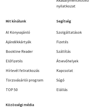
Akadálymentesítési
nyilatkozat
Mit kínálunk
Segítség
AI Könyvajánló
Szolgáltatások
Ajándékkártyák
Fizetés
Bookline Reader
Szállítás
Előfizetés
Átvevőhelyek
Hírlevél feliratkozás
Kapcsolat
Törzsvásárlói program
Súgó
TOP 50
Elállás
Közösségi média