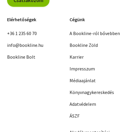
Csatlakozom
Elérhetőségek
Cégünk
+36 1 235 60 70
A Bookline-ról bővebben
info@bookline.hu
Bookline Zöld
Bookline Bolt
Karrier
Impresszum
Médiaajánlat
Könyvnagykereskedés
Adatvédelem
ÁSZF