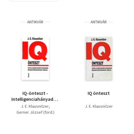
Szótár, nyelvkönyv
ANTIKVÁR
ANTIKVÁR
Tankönyv, segédkönyv
Társadalomtudomány
Természettudomány
Történelem
Vallás
IQ-önteszt -
IQ önteszt
Intelligenciahányadosunk
meghatározásának
J. E. Klausnitzer
J. E. Klausnitzer
módja (kitöltetlen)
Gerner József (ford.)