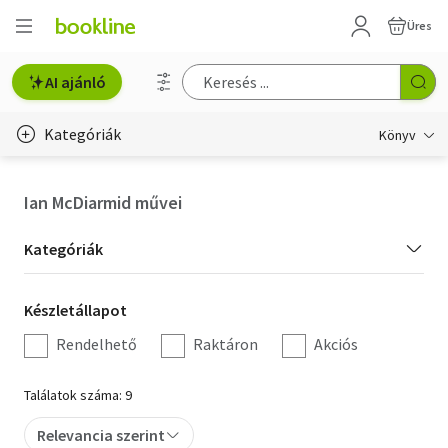
Üres
AI ajánló
Kategóriák
Könyv
Életmód, egészség
Ian McDiarmid művei
Erotika
Kategória
Kategóriák
Gyermek- és ifjúsági
szűrés
Készletállapot
Készletállapot
Hobbi, szabadidő
szűrés
Rendelhető
Raktáron
Akciós
Irodalom
Találatok száma: 9
Művészet
Relevancia szerint
Szakkönyv