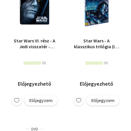
Star Wars VI. rész - A
Star Wars - A
Jedi visszatér -
klasszikus trilógia (IV-
Fémdobozos változat
VI. rész) - Blu-ray
(Blu-ray Steelbook)
Előjegyezhető
Előjegyezhető
Előjegyzem
Előjegyzem
DVD