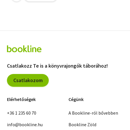
Csatlakozz Te is a könyvrajongók táborához!
Csatlakozom
Elérhetőségek
Cégünk
+36 1 235 60 70
A Bookline-ról bővebben
info@bookline.hu
Bookline Zöld