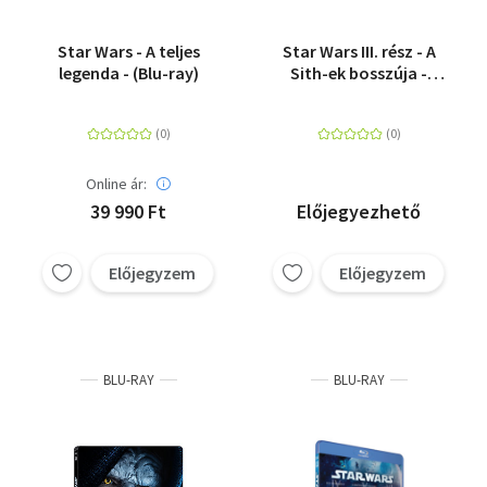
Star Wars - A teljes
Star Wars III. rész - A
legenda - (Blu-ray)
Sith-ek bosszúja -
Fémdobozos változat
(Blu-ray Steelbook)
Online ár:
39 990 Ft
Előjegyezhető
Előjegyzem
Előjegyzem
BLU-RAY
BLU-RAY