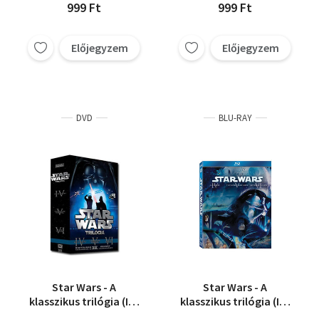
999 Ft
999 Ft
Előjegyzem
Előjegyzem
DVD
BLU-RAY
Star Wars - A
Star Wars - A
klasszikus trilógia (IV-
klasszikus trilógia (IV-
VI. rész)
VI. rész) - Blu-ray - Egy