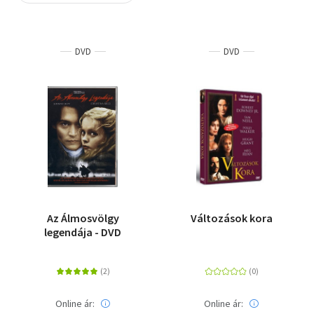
Szótár, nyelvkönyv
DVD
DVD
Tankönyv, segédkönyv
Társadalomtudomány
Természettudomány
Történelem
Vallás
Az Álmosvölgy
Változások kora
legendája - DVD
Online ár:
Online ár: