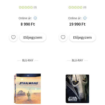
új remény - A
Birodalom visszavág -
A Jedi visszatér
Online ár:
Online ár:
8 990 Ft
19 990 Ft
Előjegyzem
Előjegyzem
BLU-RAY
BLU-RAY