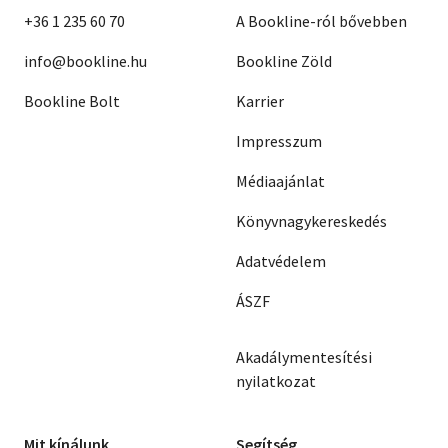
+36 1 235 60 70
A Bookline-ról bővebben
info@bookline.hu
Bookline Zöld
Bookline Bolt
Karrier
Impresszum
Médiaajánlat
Könyvnagykereskedés
Adatvédelem
ÁSZF
Akadálymentesítési
nyilatkozat
Mit kínálunk
Segítség