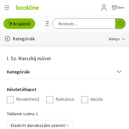
Üres
AI ajánló
Kategóriák
Könyv
Életmód, egészség
I. Sz. Narszkij művei
Erotika
Kategória
Kategóriák
Gyermek- és ifjúsági
szűrés
Készletállapot
Készletállapot
Hobbi, szabadidő
szűrés
Rendelhető
Raktáron
Akciós
Irodalom
Találatok száma: 1
Művészet
Eladott darabszám szerint
Szakkönyv