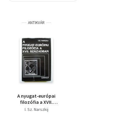
Szótár, nyelvkönyv
ANTIKVÁR
Tankönyv, segédkönyv
Társadalomtudomány
Természettudomány
Történelem
Vallás
A nyugat-európai
filozófia a XVII.
században
I. Sz. Narszkij