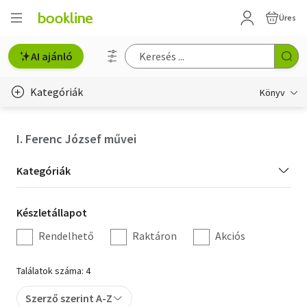
Üres
AI ajánló
Kategóriák
Könyv
Életmód, egészség
I. Ferenc József művei
Erotika
Kategória
Kategóriák
Gyermek- és ifjúsági
szűrés
Készletállapot
Készletállapot
Hobbi, szabadidő
szűrés
Rendelhető
Raktáron
Akciós
Irodalom
Találatok száma: 4
Művészet
Szerző szerint A-Z
Szakkönyv