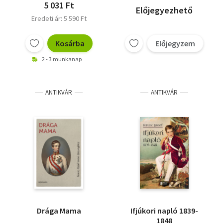
5 031 Ft
Előjegyezhető
Eredeti ár: 5 590 Ft
Kosárba
Előjegyzem
2 - 3 munkanap
ANTIKVÁR
ANTIKVÁR
Drága Mama
Ifjúkori napló 1839-
1848