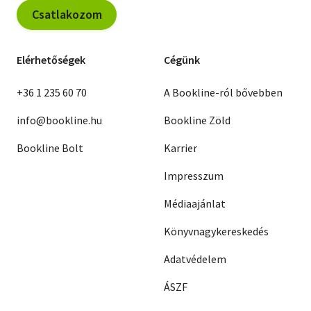
Csatlakozom
Elérhetőségek
Cégünk
+36 1 235 60 70
A Bookline-ról bővebben
info@bookline.hu
Bookline Zöld
Bookline Bolt
Karrier
Impresszum
Médiaajánlat
Könyvnagykereskedés
Adatvédelem
ÁSZF