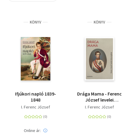
Szótár, nyelvkönyv
KÖNYV
KÖNYV
Tankönyv, segédkönyv
Társadalomtudomány
Természettudomány
Történelem
Vallás
Ifjúkori napló 1839-
Drága Mama - Ferenc
1848
József levelei
édesanyjához
I. Ferenc József
I. Ferenc József
Online ár: