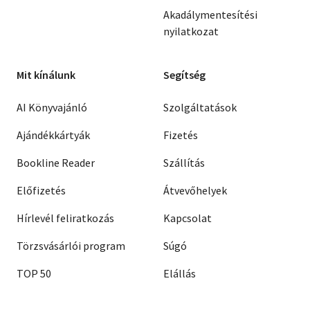
Akadálymentesítési
nyilatkozat
Mit kínálunk
Segítség
AI Könyvajánló
Szolgáltatások
Ajándékkártyák
Fizetés
Bookline Reader
Szállítás
Előfizetés
Átvevőhelyek
Hírlevél feliratkozás
Kapcsolat
Törzsvásárlói program
Súgó
TOP 50
Elállás