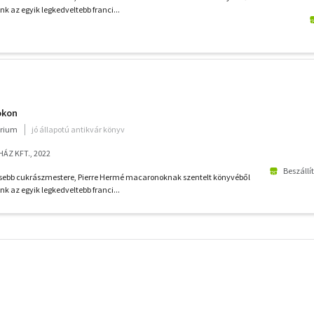
az egyik legkedveltebb franci...
okon
rium
jó állapotú antikvár könyv
ÁZ KFT., 2022
Beszállí
esebb cukrászmestere, Pierre Hermé macaronoknak szentelt könyvéből
az egyik legkedveltebb franci...
További
szűrők