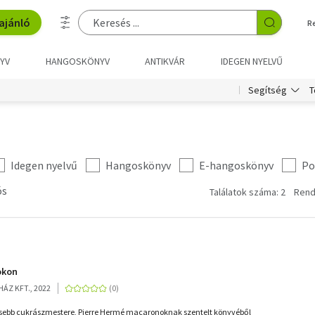
ajánló
R
YV
HANGOSKÖNYV
ANTIKVÁR
IDEGEN NYELVŰ
T
Segítség
Idegen nyelvű
Hangoskönyv
E-hangoskönyv
Po
ós
Találatok száma: 2
Rend
okon
ÁZ KFT., 2022
esebb cukrászmestere, Pierre Hermé macaronoknak szentelt könyvéből