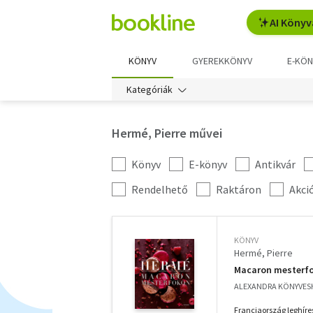
AI Könyv
KÖNYV
GYEREKKÖNYV
E-KÖN
Kategóriák
Hermé, Pierre művei
Könyv
E-könyv
Antikvár
Kategória
szűrés
További
Rendelhető
Raktáron
Akci
szűrők
KÖNYV
Hermé, Pierre
Macaron mesterf
ALEXANDRA KÖNYVESH
Franciaország leghír