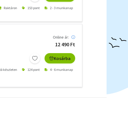
Raktáron
153 pont
2 - 3 munkanap
Online ár:
12 490 Ft
Kosárba
tói készleten
124 pont
4 - 6 munkanap