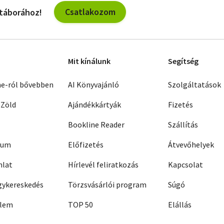
Csatlakozom
 táborához!
Mit kínálunk
Segítség
ne-ról bővebben
AI Könyvajánló
Szolgáltatások
 Zöld
Ajándékkártyák
Fizetés
Bookline Reader
Szállítás
zum
Előfizetés
Átvevőhelyek
nlat
Hírlevél feliratkozás
Kapcsolat
ykereskedés
Törzsvásárlói program
Súgó
elem
TOP 50
Elállás