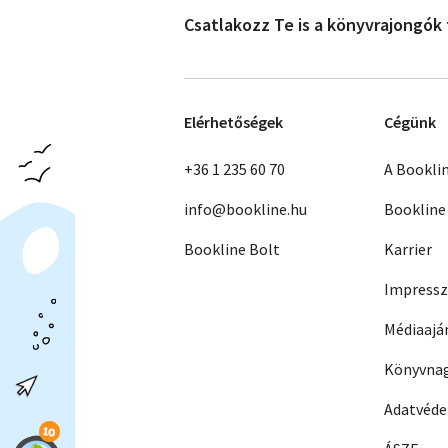
Csatlakozz Te is a könyvrajongók
Elérhetőségek
Cégünk
+36 1 235 60 70
A Bookli
info@bookline.hu
Bookline
Bookline Bolt
Karrier
Impress
Médiaajá
Könyvnag
Adatvéd