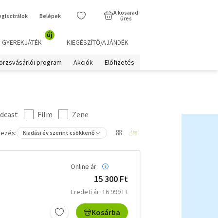
A kosarad
egisztrálok
Belépek
üres
új
GYEREKJÁTÉK
KIEGÉSZÍTŐ/AJÁNDÉK
örzsvásárlói program
Akciók
Előfizetés
dcast
Film
Zene
ezés:
Kiadási év szerint csökkenő
Online ár:
15 300 Ft
Eredeti ár: 16 999 Ft
Kosárba