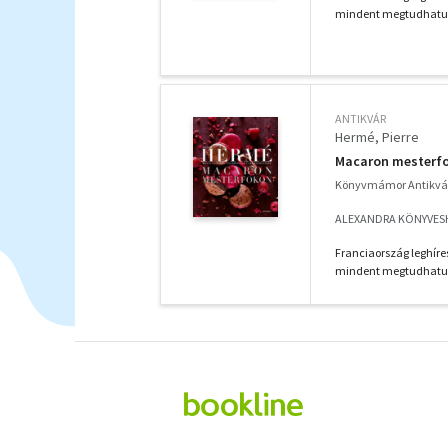
mindent megtudhatunk 
ANTIKVÁR
Hermé, Pierre
Macaron mesterf
Könyvmámor Antikvá
ALEXANDRA KÖNYVESH
Franciaország leghír
mindent megtudhatunk 