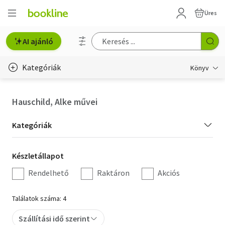
Üres
AI ajánló
Kategóriák
Könyv
Életmód, egészség
Hauschild, Alke művei
Erotika
Kategória
Kategóriák
Gyermek- és ifjúsági
szűrés
Készletállapot
Készletállapot
Hobbi, szabadidő
szűrés
Rendelhető
Raktáron
Akciós
Irodalom
Találatok száma: 4
Művészet
Szállítási idő szerint
Szakkönyv