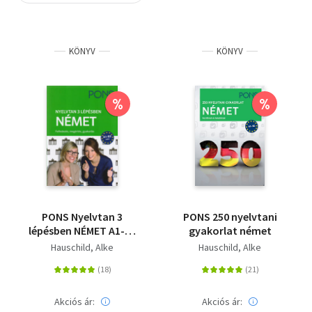
Szótár, nyelvkönyv
KÖNYV
KÖNYV
Tankönyv, segédkönyv
Társadalomtudomány
%
%
Természettudomány
Történelem
Vallás
PONS Nyelvtan 3
PONS 250 nyelvtani
lépésben NÉMET A1-B2
gyakorlat német
- Felfedezés,
Hauschild, Alke
Hauschild, Alke
megértés, gyakorlás
Akciós ár:
Akciós ár: