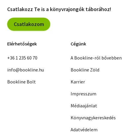
Csatlakozz Te is a könyvrajongók táborához!
Csatlakozom
Elérhetőségek
Cégünk
+36 1 235 60 70
A Bookline-ról bővebben
info@bookline.hu
Bookline Zöld
Bookline Bolt
Karrier
Impresszum
Médiaajánlat
Könyvnagykereskedés
Adatvédelem