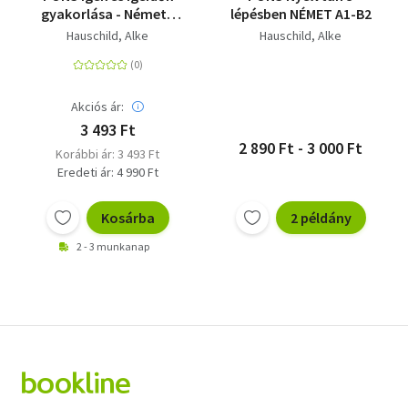
gyakorlása - Német -
lépésben NÉMET A1-B2
200 feladat kezdőknek
Hauschild, Alke
Hauschild, Alke
és haladóknak
Akciós ár:
3 493 Ft
2 890 Ft - 3 000 Ft
Korábbi ár: 3 493 Ft
Eredeti ár: 4 990 Ft
Kosárba
2 példány
2 - 3 munkanap