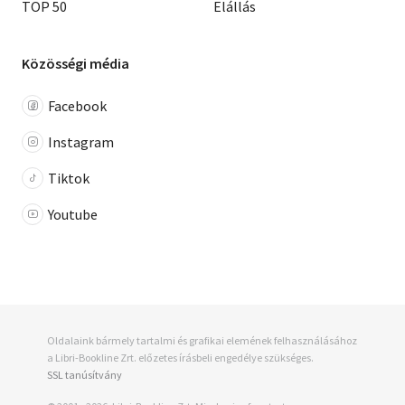
TOP 50
Elállás
Közösségi média
Facebook
Instagram
Tiktok
Youtube
Oldalaink bármely tartalmi és grafikai elemének felhasználásához
a Libri-Bookline Zrt. előzetes írásbeli engedélye szükséges.
SSL tanúsítvány