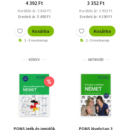
4 392 Ft
3 352 Ft
Korábbi ár: 3 843 Ft
Korábbi ár: 2 933 Ft
Eredeti ár: 5 490 Ft
Eredeti ár: 4 190 Ft
Kosárba
Kosárba
2 - 3 munkanap
2 - 3 munkanap
KÖNYV
ANTIKVÁR
%
PONS Igék és igeidők
PONS Nyelvtan 3