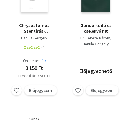
Chrysostomos
Gondolkodó és
Szentírás-
cselekvő hit
magyarázata - A
Hanula Gergely
Dr. Fekete Károly
Szentírás értelmezése
Hanula Gergely
a János
evangéliumáról
elmondott
Online ár:
homíliákban
3 150 Ft
Előjegyezhető
Eredeti ár: 3 500 Ft
Előjegyzem
Előjegyzem
KÖNYV