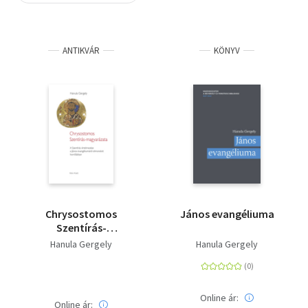
Szótár, nyelvkönyv
ANTIKVÁR
KÖNYV
Tankönyv, segédkönyv
Társadalomtudomány
Természettudomány
Történelem
Vallás
Chrysostomos
János evangéliuma
Szentírás-
magyarázata
Hanula Gergely
Hanula Gergely
Online ár:
Online ár: