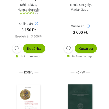
tanulmányaiból
Déri Balázs
Hanula Gergely
születésének 65.
Hanula Gergely
Vladár Gábor
évfordulójára
Online ár:
Online ár:
3 150 Ft
2 000 Ft
Eredeti ár: 3 500 Ft
Kosárba
Kosárba
1 - 2 munkanap
6 - 8 munkanap
KÖNYV
KÖNYV