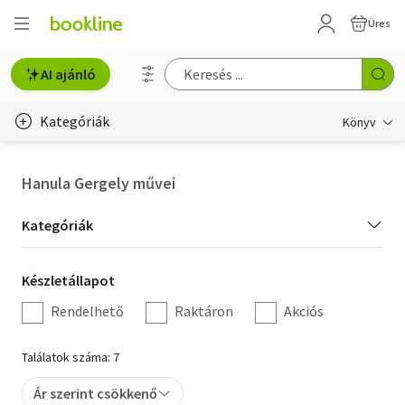
Üres
AI ajánló
Kategóriák
Könyv
Életmód, egészség
Hanula Gergely művei
Erotika
Kategória
Kategóriák
Gyermek- és ifjúsági
szűrés
Készletállapot
Készletállapot
Hobbi, szabadidő
szűrés
Rendelhető
Raktáron
Akciós
Irodalom
Találatok száma: 7
Művészet
Ár szerint csökkenő
Szakkönyv