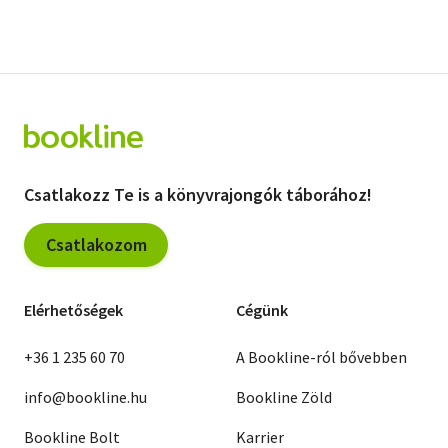
Csatlakozz Te is a könyvrajongók táborához!
Csatlakozom
Elérhetőségek
Cégünk
+36 1 235 60 70
A Bookline-ról bővebben
info@bookline.hu
Bookline Zöld
Bookline Bolt
Karrier