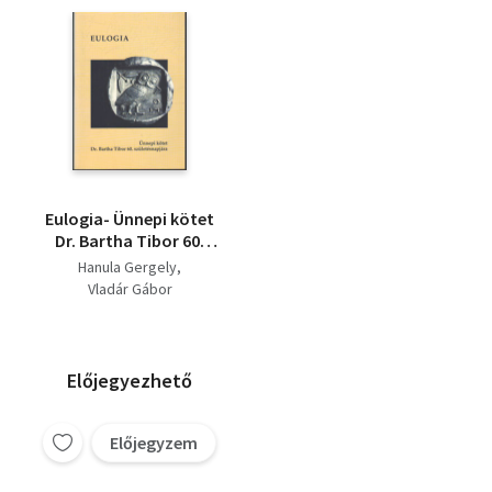
Eulogia- Ünnepi kötet
Dr. Bartha Tibor 60.
születésnapjára
Hanula Gergely
Vladár Gábor
Előjegyezhető
Előjegyzem