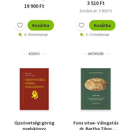
3 510 Ft
19 900 Ft
Eredeti ár: 3 900 Ft
Kosárba
Kosárba
6 - 8 munkanap
1 - 2 munkanap
KÖNYV
ANTIKVÁR
Újszövetségi görög
Fons vitae- Válogatás
nyelvkönyv
dr. Bartha Tibor