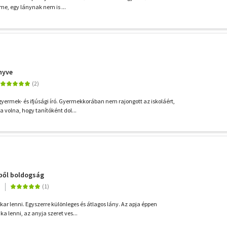
elme, egy lánynak nem is ...
nyve
yermek- és ifjúsági író. Gyermekkorában nem rajongott az iskoláért,
 volna, hogy tanítóként dol...
égből boldogság
 akar lenni. Egyszerre különleges és átlagos lány. Az apja éppen
 lenni, az anyja szeret ves...