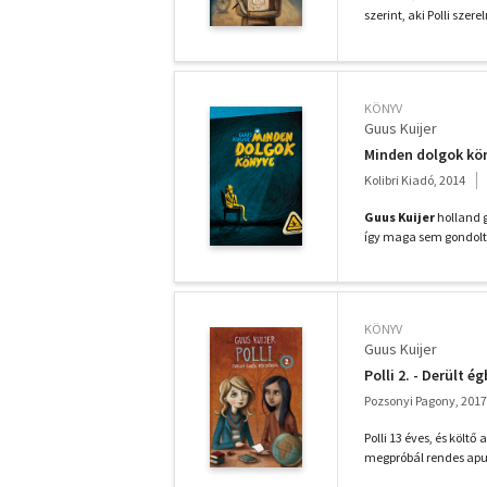
szerint, aki Polli szer
KÖNYV
Guus Kuijer
Minden dolgok kö
Kolibri Kiadó, 2014
Guus Kuijer
holland g
így maga sem gondolta
KÖNYV
Guus Kuijer
Polli 2. - Derült 
Pozsonyi Pagony, 2017
Polli 13 éves, és költő
megpróbál rendes apuka