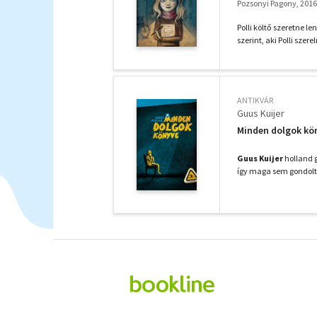
Pozsonyi Pagony, 2016
Polli költő szeretne l
szerint, aki Polli szer
ANTIKVÁR
Guus Kuijer
Minden dolgok kö
Guus Kuijer
holland g
így maga sem gondolta