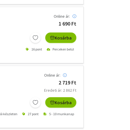
Online ár:
1 690 Ft
Kosárba
16 pont
Perceken belül
Online ár:
2 719 Ft
Eredeti ár: 2 862 Ft
Kosárba
tói készleten
27 pont
5 - 10 munkanap