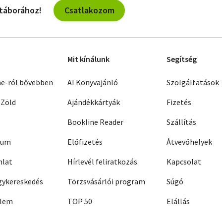
Csatlakozom
 táborához!
Mit kínálunk
Segítség
ne-ról bővebben
AI Könyvajánló
Szolgáltatások
 Zöld
Ajándékkártyák
Fizetés
Bookline Reader
Szállítás
zum
Előfizetés
Átvevőhelyek
nlat
Hírlevél feliratkozás
Kapcsolat
ykereskedés
Törzsvásárlói program
Súgó
elem
TOP 50
Elállás