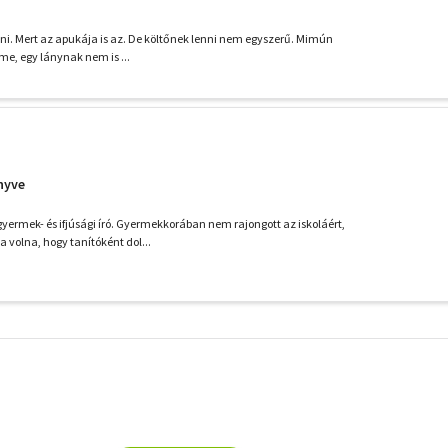
enni. Mert az apukája is az. De költőnek lenni nem egyszerű. Mimún
elme, egy lánynak nem is ...
nyve
yermek- és ifjúsági író. Gyermekkorában nem rajongott az iskoláért,
 volna, hogy tanítóként dol...
További
szűrők