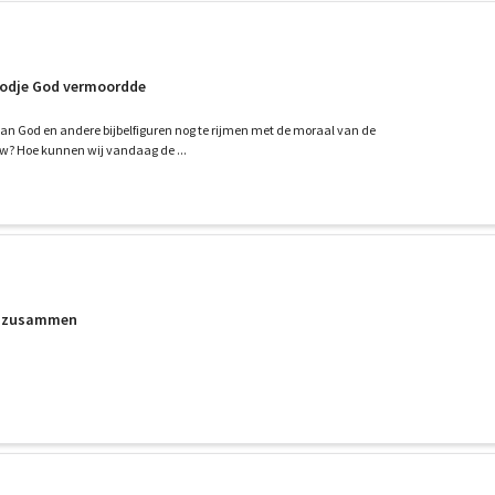
godje God vermoordde
an God en andere bijbelfiguren nog te rijmen met de moraal van de
w? Hoe kunnen wij vandaag de ...
er zusammen