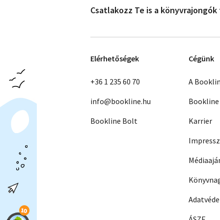
Csatlakozz Te is a könyvrajongók
Elérhetőségek
Cégünk
+36 1 235 60 70
A Bookli
info@bookline.hu
Bookline
Bookline Bolt
Karrier
Impress
Médiaajá
Könyvnag
Adatvéd
ÁSZF