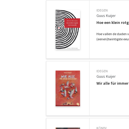
IDEGEN
Guus Kuijer
Hoe een klein rot
Hoe vallen de daden v
(eenen)twintigste eeu
IDEGEN
Guus Kuijer
Wir alle für imm
KÖNYV