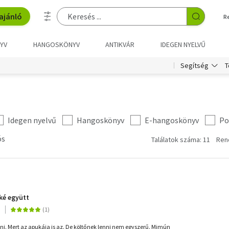
ajánló
R
YV
HANGOSKÖNYV
ANTIKVÁR
IDEGEN NYELVŰ
T
Segítség
Idegen nyelvű
Hangoskönyv
E-hangoskönyv
Po
ós
Találatok száma: 11
Ren
kké együtt
enni. Mert az apukája is az. De költőnek lenni nem egyszerű. Mimún