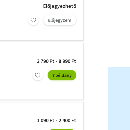
Előjegyezhető
Előjegyzem
3 790 Ft - 8 990 Ft
7 példány
1 090 Ft - 2 400 Ft