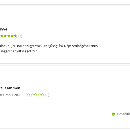
nyve
gűsz káüjer] holland gyermek- és ifjúsági író. Népszerűségének titka,
ggal és nyíltsággal ford...
er zusammen
se GmbH, 2005
Beszállí