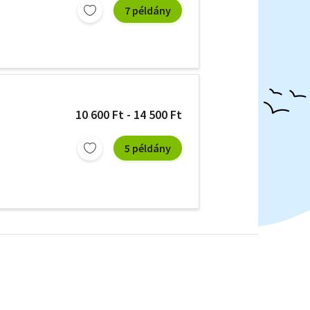
7 példány
10 600 Ft - 14 500 Ft
5 példány