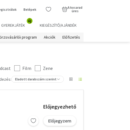
A kosarad
egisztrálok
Belépek
üres
új
GYEREKJÁTÉK
KIEGÉSZÍTŐ/AJÁNDÉK
örzsvásárlói program
Akciók
Előfizetés
dcast
Film
Zene
dezés:
Eladott darabszám szerint
Előjegyezhető
Előjegyzem