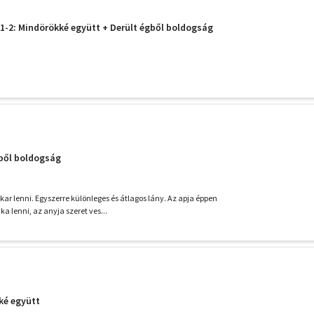
i 1-2: Mindörökké együtt + Derült égből boldogság
égből boldogság
 akar lenni. Egyszerre különleges és átlagos lány. Az apja éppen
 lenni, az anyja szeret ves...
kké együtt