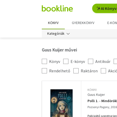
AI Könyv
KÖNYV
GYEREKKÖNYV
E-KÖN
Kategóriák
Guus Kuijer művei
Könyv
E-könyv
Antikvár
Kategória
szűrés
További
Rendelhető
Raktáron
Akci
szűrők
KÖNYV
Guus Kuijer
Polli 1. - Mindörö
Pozsonyi Pagony, 2016
Polli költő szeretne l