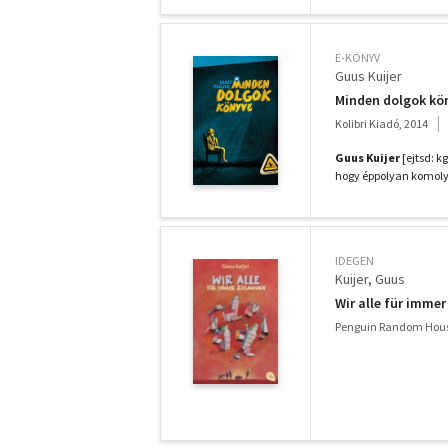
E-KÖNYV
Guus Kuijer
Minden dolgok kö
Kolibri Kiadó, 2014
Guus Kuijer
[ejtsd: k
hogy éppolyan komolysá
IDEGEN
Kuijer, Guus
Wir alle für imm
Penguin Random Hou