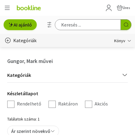
Üres
AI ajánló
Kategóriák
Könyv
Életmód, egészség
Gungor, Mark művei
Erotika
Kategória
Kategóriák
Gyermek- és ifjúsági
szűrés
Készletállapot
Készletállapot
Hobbi, szabadidő
szűrés
Rendelhető
Raktáron
Akciós
Irodalom
Találatok száma: 1
Művészet
Ár szerint növekvő
Szakkönyv