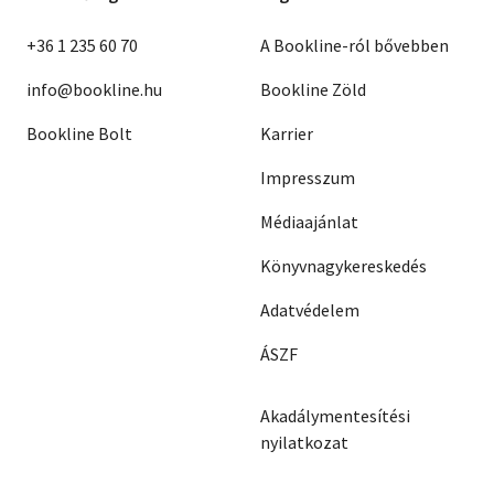
+36 1 235 60 70
A Bookline-ról bővebben
info@bookline.hu
Bookline Zöld
Bookline Bolt
Karrier
Impresszum
Médiaajánlat
Könyvnagykereskedés
Adatvédelem
ÁSZF
Akadálymentesítési
nyilatkozat