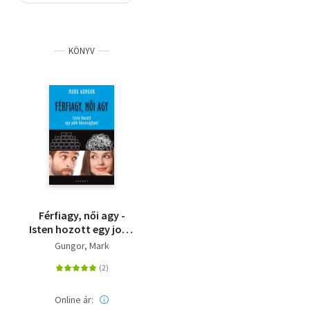
Szótár, nyelvkönyv
KÖNYV
Tankönyv, segédkönyv
Társadalomtudomány
Természettudomány
Történelem
Vallás
Férfiagy, női agy -
Isten hozott egy jobb
házasságban!
Gungor, Mark
Online ár: