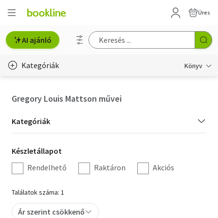
Üres
AI ajánló
Kategóriák
Könyv
Életmód, egészség
Gregory Louis Mattson művei
Erotika
Kategória
Kategóriák
Gyermek- és ifjúsági
szűrés
Készletállapot
Készletállapot
Hobbi, szabadidő
szűrés
Rendelhető
Raktáron
Akciós
Irodalom
Találatok száma: 1
Művészet
Ár szerint csökkenő
Szakkönyv