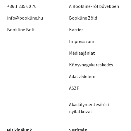
+36 1 235 60 70
A Bookline-ról bővebben
info@bookline.hu
Bookline Zöld
Bookline Bolt
Karrier
Impresszum
Médiaajánlat
Könyvnagykereskedés
Adatvédelem
ÁSZF
Akadálymentesítési
nyilatkozat
Mit kínálunk
Segítség