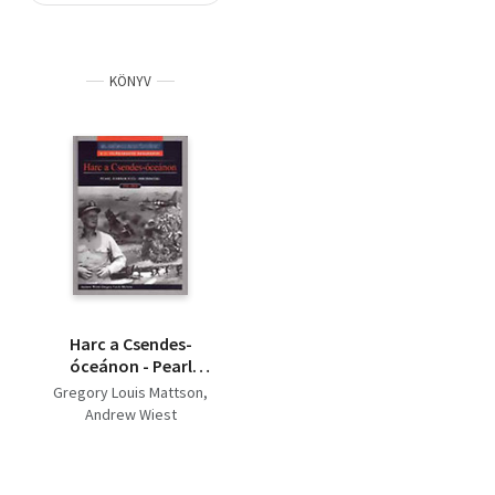
Szótár, nyelvkönyv
KÖNYV
Tankönyv, segédkönyv
Társadalomtudomány
Természettudomány
Történelem
Vallás
Harc a Csendes-
óceánon - Pearl
Harbourtól Hirosimáig
Gregory Louis Mattson
(20. századi
Andrew Wiest
hadtörténet - A II.
világháború
hadjáratai)