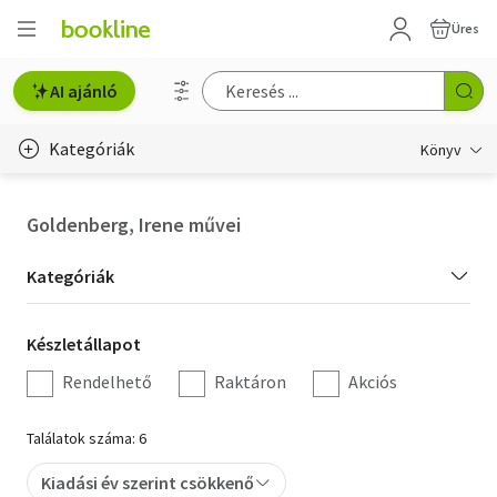
Üres
AI ajánló
Kategóriák
Könyv
Életmód, egészség
Goldenberg, Irene művei
Erotika
Kategória
Kategóriák
Gyermek- és ifjúsági
szűrés
Készletállapot
Készletállapot
Hobbi, szabadidő
szűrés
Rendelhető
Raktáron
Akciós
Irodalom
Találatok száma: 6
Művészet
Kiadási év szerint csökkenő
Szakkönyv