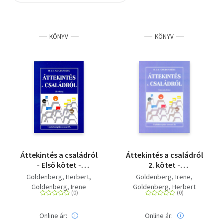
Szótár, nyelvkönyv
KÖNYV
KÖNYV
Tankönyv, segédkönyv
Társadalomtudomány
Természettudomány
Történelem
Vallás
Áttekintés a családról
Áttekintés a családról
- Első kötet -
2. kötet -
Családterápiás
Családterápiás
Goldenberg, Herbert
Goldenberg, Irene
sorozat 19.
sorozat 20.
Goldenberg, Irene
Goldenberg, Herbert
Online ár:
Online ár: