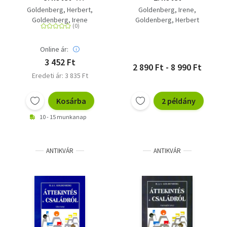
Családterápiás
Goldenberg, Herbert
Goldenberg, Irene
sorozat 21.
Goldenberg, Irene
Goldenberg, Herbert
Online ár:
3 452 Ft
2 890 Ft - 8 990 Ft
Eredeti ár: 3 835 Ft
Kosárba
2 példány
10 - 15 munkanap
ANTIKVÁR
ANTIKVÁR