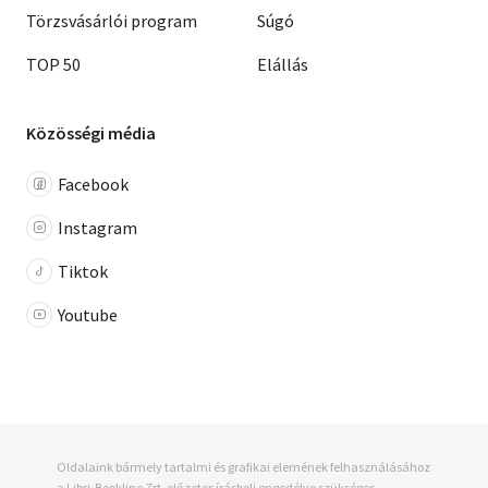
Törzsvásárlói program
Súgó
TOP 50
Elállás
Közösségi média
Facebook
Instagram
Tiktok
Youtube
Oldalaink bármely tartalmi és grafikai elemének felhasználásához
a Libri-Bookline Zrt. előzetes írásbeli engedélye szükséges.