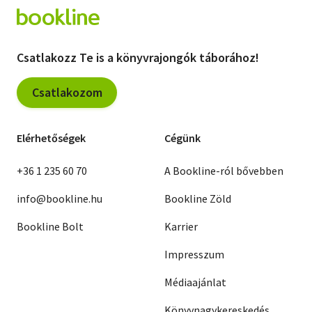
Csatlakozz Te is a könyvrajongók táborához!
Csatlakozom
Elérhetőségek
Cégünk
+36 1 235 60 70
A Bookline-ról bővebben
info@bookline.hu
Bookline Zöld
Bookline Bolt
Karrier
Impresszum
Médiaajánlat
Könyvnagykereskedés