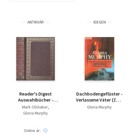
Szótár, nyelvkönyv
ANTIKVÁR
IDEGEN
Tankönyv, segédkönyv
Társadalomtudomány
Természettudomány
Történelem
Vallás
Reader's Digest
Dachbodengeflüster -
Auswahlbücher -
Verlassene Väter (Zwei
Todesursache:
Romane)
Mark Olshaker
Gloria Murphy
unbekannt. Helden
Gloria Murphy
ohne Furcht und
Tadel. Frei wie ein
Adler. Nächtliche
Online ár: