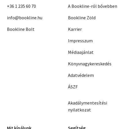
+36 1 235 60 70
A Bookline-ról bővebben
info@bookline.hu
Bookline Zöld
Bookline Bolt
Karrier
Impresszum
Médiaajánlat
Könyvnagykereskedés
Adatvédelem
ÁSZF
Akadálymentesítési
nyilatkozat
Mit kínálunk
Segítség