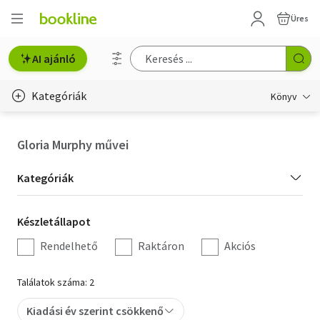
Üres
AI ajánló
Kategóriák
Könyv
Életmód, egészség
Gloria Murphy művei
Erotika
Kategória
Kategóriák
Gyermek- és ifjúsági
szűrés
Készletállapot
Készletállapot
Hobbi, szabadidő
szűrés
Rendelhető
Raktáron
Akciós
Irodalom
Találatok száma: 2
Művészet
Kiadási év szerint csökkenő
Szakkönyv