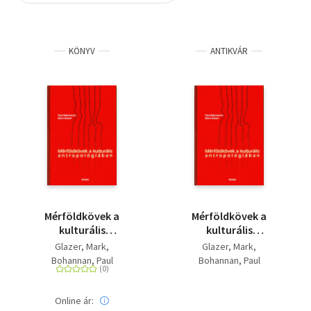
Szótár, nyelvkönyv
KÖNYV
ANTIKVÁR
Tankönyv, segédkönyv
Társadalomtudomány
Természettudomány
Történelem
Vallás
Mérföldkövek a
Mérföldkövek a
kulturális
kulturális
antropológiában
antropológiában
Glazer, Mark
Glazer, Mark
Bohannan, Paul
Bohannan, Paul
Online ár: