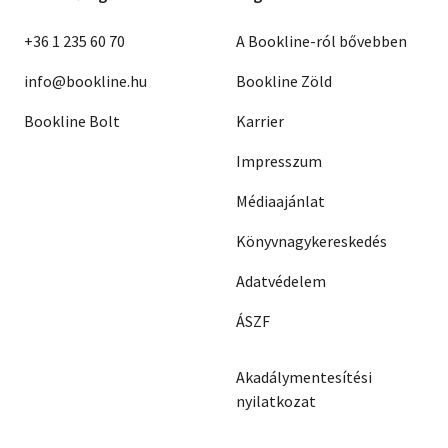
+36 1 235 60 70
A Bookline-ról bővebben
info@bookline.hu
Bookline Zöld
Bookline Bolt
Karrier
Impresszum
Médiaajánlat
Könyvnagykereskedés
Adatvédelem
ÁSZF
Akadálymentesítési
nyilatkozat