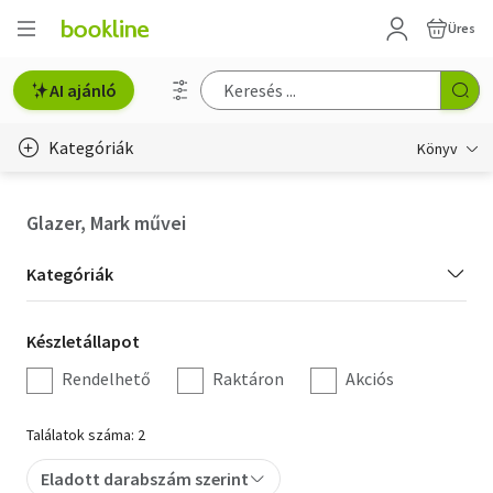
Üres
AI ajánló
Kategóriák
Könyv
Életmód, egészség
Glazer, Mark művei
Erotika
Kategória
Kategóriák
Gyermek- és ifjúsági
szűrés
Készletállapot
Készletállapot
Hobbi, szabadidő
szűrés
Rendelhető
Raktáron
Akciós
Irodalom
Találatok száma: 2
Művészet
Eladott darabszám szerint
Szakkönyv