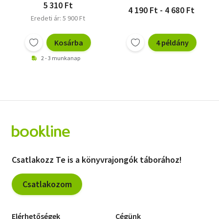
5 310 Ft
4 190 Ft - 4 680 Ft
Eredeti ár: 5 900 Ft
Kosárba
4 példány
2 - 3 munkanap
Csatlakozz Te is a könyvrajongók táborához!
Csatlakozom
Elérhetőségek
Cégünk