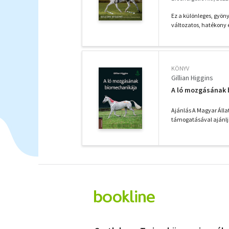
Ez a különleges, gyöny
változatos, hatékony é
KÖNYV
Gillian Higgins
A ló mozgásának 
Ajánlás A Magyar Álla
támogatásával ajánlja