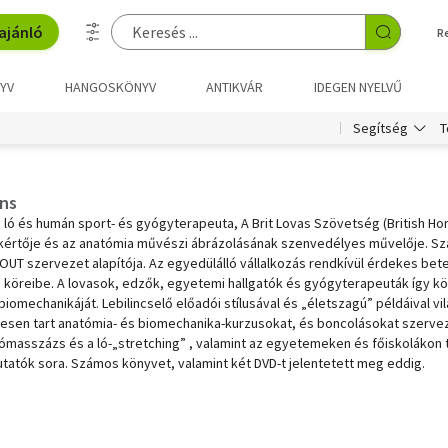
ajánló
R
YV
HANGOSKÖNYV
ANTIKVÁR
IDEGEN NYELVŰ
T
Segítség
ins
 ló és humán sport- és gyógyterapeuta, A Brit Lovas Szövetség (British Hors
kértője és az anatómia művészi ábrázolásának szenvedélyes művelője. Sz
UT szervezet alapítója. Az egyedülálló vállalkozás rendkívül érdekes beteki
a köreibe. A lovasok, edzők, egyetemi hallgatók és gyógyterapeuták így k
s biomechanikáját. Lebilincselő előadói stílusával és „életszagú” példáival
eresen tart anatómia- és biomechanika-kurzusokat, és boncolásokat szerve
 lómasszázs és a ló-„stretching” , valamint az egyetemeken és főiskoláko
tatók sora. Számos könyvet, valamint két DVD-t jelentetett meg eddig.