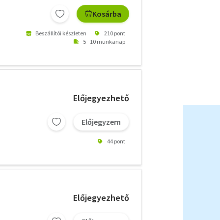
Kosárba
Beszállítói készleten
210 pont
5 - 10 munkanap
Előjegyezhető
Előjegyzem
44 pont
Előjegyezhető