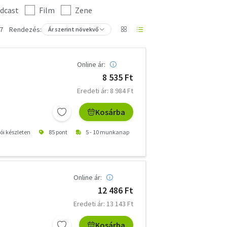
dcast
Film
Zene
7
Rendezés:
Ár szerint növekvő
Online ár:
8 535 Ft
Eredeti ár: 8 984 Ft
Kosárba
tói készleten
85 pont
5 - 10 munkanap
Online ár:
12 486 Ft
Eredeti ár: 13 143 Ft
Kosárba