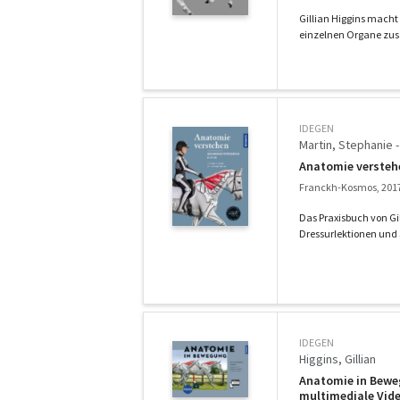
Gillian Higgins macht 
einzelnen Organe zus
IDEGEN
Martin, Stephanie - 
Anatomie verstehe
Franckh-Kosmos, 201
Das Praxisbuch von Gi
Dressurlektionen und
IDEGEN
Higgins, Gillian
Anatomie in Beweg
multimediale Vid