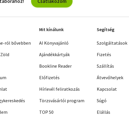
Csatlakozom
 táborához!
Mit kínálunk
Segítség
ne-ról bővebben
AI Könyvajánló
Szolgáltatások
 Zöld
Ajándékkártyák
Fizetés
Bookline Reader
Szállítás
zum
Előfizetés
Átvevőhelyek
nlat
Hírlevél feliratkozás
Kapcsolat
ykereskedés
Törzsvásárlói program
Súgó
elem
TOP 50
Elállás