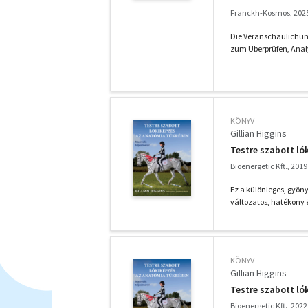
Franckh-Kosmos, 202
Die Veranschaulichung
zum Überprüfen, Analys
KÖNYV
Gillian Higgins
Testre szabott ló
Bioenergetic Kft., 2019
Ez a különleges, gyöny
változatos, hatékony é
KÖNYV
Gillian Higgins
Testre szabott ló
Bioenergetic Kft., 2022