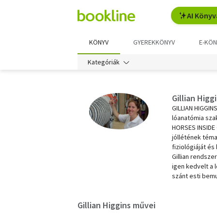
AI Könyv
KÖNYV
GYEREKKÖNYV
E-KÖN
Kategóriák
Gillian Higg
GILLIAN HIGGINS
lóanatómia sza
HORSES INSIDE O
jóllétének tém
fiziológiáját é
Gillian rendsz
igen kedvelt a
szánt esti bemu
Gillian Higgins művei