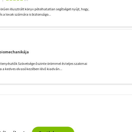
örűen illusztrált könyv pótolhatatlan segítséget nyújt, hogy,
s a lovak számára is biztonságo...
biomechanikája
ttenyésztők Szövetsége őszinte örömmel és teljes szakmai
 a kedves olvasó kezében lévő kiadván...
További
szűrők