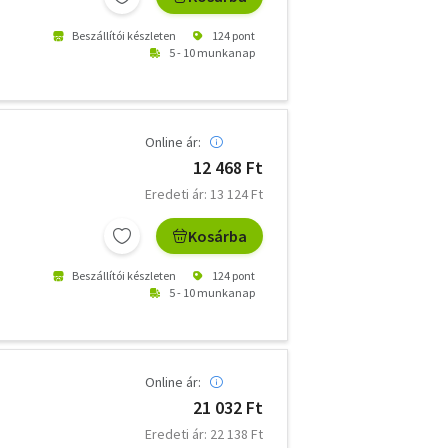
Beszállítói készleten
124 pont
5 - 10 munkanap
Online ár:
12 468 Ft
Eredeti ár: 13 124 Ft
Kosárba
Beszállítói készleten
124 pont
5 - 10 munkanap
Online ár:
21 032 Ft
Eredeti ár: 22 138 Ft