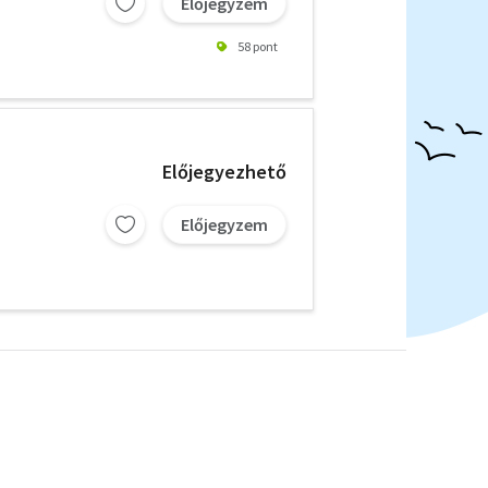
Előjegyzem
58 pont
Előjegyezhető
Előjegyzem