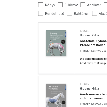
Könyv
E-könyv
Antikvár
Kategória
szűrés
További
Rendelhető
Raktáron
Akci
szűrők
IDEGEN
Higgins, Gillian
Anatomie, Gymnas
Pferde am Boden
Franckh-Kosmos, 201
Die Vielseitigkeitsrei
Art die besten Übungen
IDEGEN
Higgins, Gillian
Anatomie verstehe
sichtbar gemacht
Franckh-Kosmos, 201