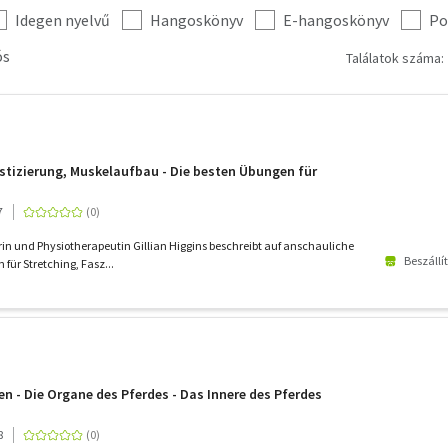
Idegen nyelvű
Hangoskönyv
E-hangoskönyv
Po
ós
Találatok száma: 
tizierung, Muskelaufbau - Die besten Übungen für
7
terin und Physiotherapeutin Gillian Higgins beschreibt auf anschauliche
Beszállí
 für Stretching, Fasz...
n - Die Organe des Pferdes - Das Innere des Pferdes
8