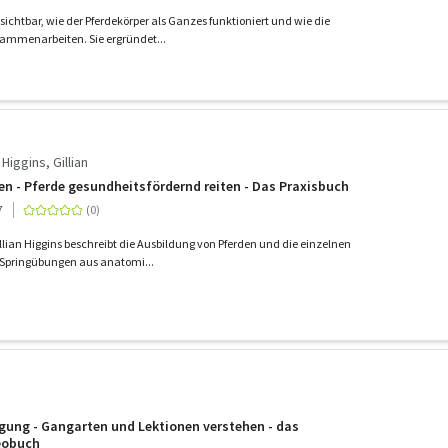
sichtbar, wie der Pferdekörper als Ganzes funktioniert und wie die
ammenarbeiten. Sie ergründet...
Higgins, Gillian
n - Pferde gesundheitsfördernd reiten - Das Praxisbuch
7
llian Higgins beschreibt die Ausbildung von Pferden und die einzelnen
 Springübungen aus anatomi...
ung - Gangarten und Lektionen verstehen - das
eobuch