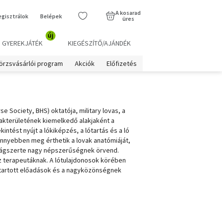
A kosarad
egisztrálok
Belépek
üres
új
GYEREKJÁTÉK
KIEGÉSZÍTŐ/AJÁNDÉK
örzsvásárlói program
Akciók
Előfizetés
e Society, BHS) oktatója, military lovas, a
akterületének kiemelkedő alakjaként a
ntést nyújt a lókiképzés, a lótartás és a ló
önnyebben meg érthetik a lovak anatómiáját,
 világszerte nagy népszerűségnek örvend.
z terapeutáknak. A lótulajdonosok körében
n tartott előadások és a nagyközönségnek