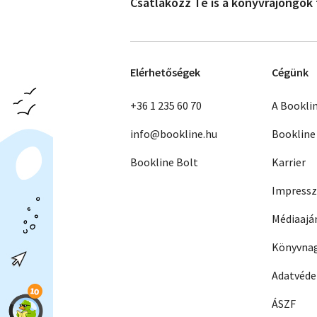
Csatlakozz Te is a könyvrajongók
Elérhetőségek
Cégünk
+36 1 235 60 70
A Bookli
info@bookline.hu
Bookline
Bookline Bolt
Karrier
Impress
Médiaajá
Könyvnag
Adatvéd
ÁSZF