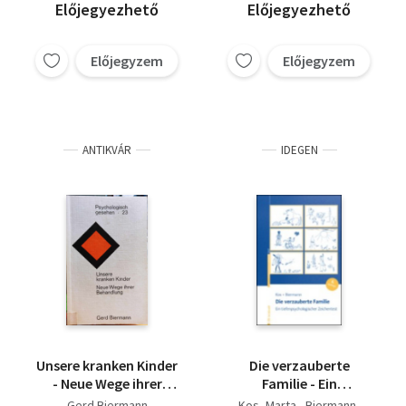
kapcsolatról, 4.
cselekvésig; Az iskolai
Galicza János
Előjegyezhető
Előjegyezhető
Pedagógiai kézikönyv
ártalmak megelőzése;
Együttérzés,
önzetlenség,
Előjegyzem
Előjegyzem
felelősség; Kreativitás
- Fejlesztés
kisiskoláskorban
ANTIKVÁR
IDEGEN
Unsere kranken Kinder
Die verzauberte
- Neue Wege ihrer
Familie - Ein
Behandlung
tiefenpsychologischer
Gerd Biermann
Kos, Marta - Biermann,