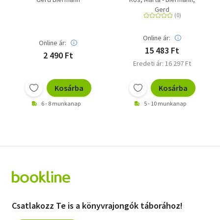
(Psychologisch
Zeichentest
Gerd
gesehen 23)
Online ár:
Online ár:
15 483 Ft
2 490 Ft
Eredeti ár: 16 297 Ft
Kosárba
Kosárba
6 - 8 munkanap
5 - 10 munkanap
Csatlakozz Te is a könyvrajongók táborához!