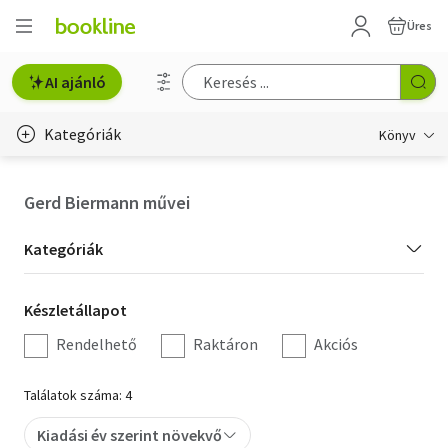
Üres
AI ajánló
Kategóriák
Könyv
Életmód, egészség
Gerd Biermann művei
Erotika
Kategória
Kategóriák
Gyermek- és ifjúsági
szűrés
Készletállapot
Készletállapot
Hobbi, szabadidő
szűrés
Rendelhető
Raktáron
Akciós
Irodalom
Találatok száma: 4
Művészet
Kiadási év szerint növekvő
Szakkönyv