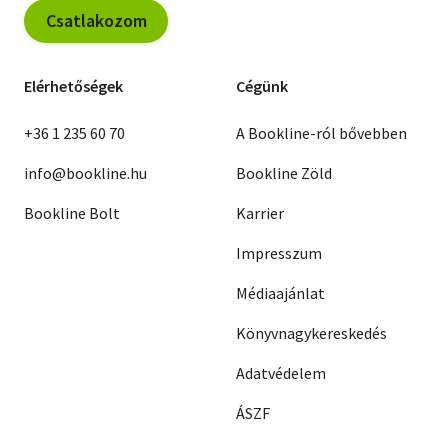
Csatlakozom
Elérhetőségek
Cégünk
+36 1 235 60 70
A Bookline-ról bővebben
info@bookline.hu
Bookline Zöld
Bookline Bolt
Karrier
Impresszum
Médiaajánlat
Könyvnagykereskedés
Adatvédelem
ÁSZF