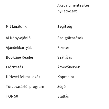
Akadálymentesítési
nyilatkozat
Mit kínálunk
Segítség
AI Könyvajánló
Szolgáltatások
Ajándékkártyák
Fizetés
Bookline Reader
Szállítás
Előfizetés
Átvevőhelyek
Hírlevél feliratkozás
Kapcsolat
Törzsvásárlói program
Súgó
TOP 50
Elállás