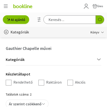
Üres
AI ajánló
Kategóriák
Könyv
Életmód, egészség
Gauthier Chapelle művei
Erotika
Kategória
Kategóriák
Gyermek- és ifjúsági
szűrés
Készletállapot
Készletállapot
Hobbi, szabadidő
szűrés
Rendelhető
Raktáron
Akciós
Irodalom
Találatok száma: 2
Művészet
Ár szerint csökkenő
Szakkönyv