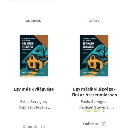
Szótár, nyelvkönyv
ANTIKVÁR
KÖNYV
Tankönyv, segédkönyv
Társadalomtudomány
Természettudomány
Történelem
Vallás
Egy másik világvége
Egy másik világvége -
Élni az összeomlásban
Pablo Servigne
Pablo Servigne
Raphael Stevens
Raphael Stevens
Gauthier Chapelle
Gauthier Chapelle
Online ár:
Online ár: