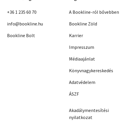
+36 1 235 60 70
A Bookline-ról bővebben
info@bookline.hu
Bookline Zöld
Bookline Bolt
Karrier
Impresszum
Médiaajánlat
Könyvnagykereskedés
Adatvédelem
ÁSZF
Akadálymentesítési
nyilatkozat