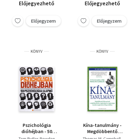
Előjegyezhető
Előjegyezhető
Előjegyzem
Előjegyzem
KÖNYV
KÖNYV
Pszichológia
Kína-tanulmány -
dióhéjban - 50
Megdöbbentő
pszichológiai alapmű
felismerések a
Tom Butler-Bowdon
Thomas M. Campbell