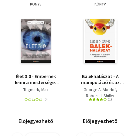
KÖNYV
KÖNYV
Élet 3.0 - Embernek
Balekhalászat - A
lenni a mesterséges
manipuláció és az
intelligencia korában
átverés
Tegmark, Max
George A. Akerlof
közgazdaságtana
Robert J. Shiller
Előjegyezhető
Előjegyezhető