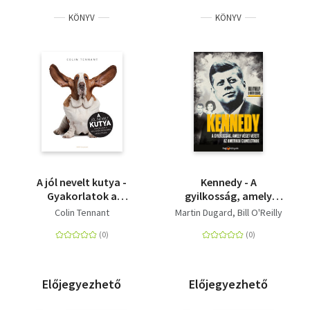
KÖNYV
KÖNYV
A jól nevelt kutya -
Kennedy - A
Gyakorlatok a
gyilkosság, amely
viselkedési problémák
véget vetett az
Colin Tennant
Martin Dugard
Bill O'Reilly
megoldására
amerikai Camelotnak
Előjegyezhető
Előjegyezhető