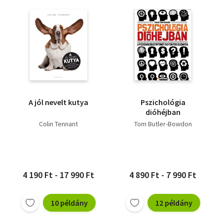
A jól nevelt kutya
Pszichológia
dióhéjban
Colin Tennant
Tom Butler-Bowdon
4 190 Ft - 17 990 Ft
4 890 Ft - 7 990 Ft
10 példány
12 példány