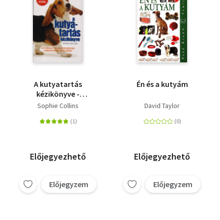
A kutyatartás
Én és a kutyám
kézikönyve -
Kutyabarát kalauz
Sophie Collins
David Taylor
kedvenceink
gondozásához,
neveléséhez
Előjegyezhető
Előjegyezhető
Előjegyzem
Előjegyzem