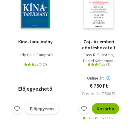
Kína-tanulmány
Zaj - Az emberi
döntéshozatalt
zavaró tényezők
Lady Colin Campbell
Cass R. Sunstein
Daniel Kahneman
Olivier Sibony
Online ár:
6 750 Ft
Előjegyezhető
Eredeti ár: 7 500 Ft
Előjegyzem
Kosárba
2 - 3 munkanap