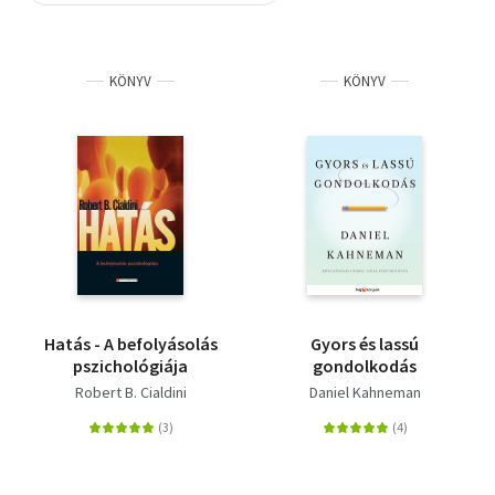
Szótár, nyelvkönyv
KÖNYV
KÖNYV
Tankönyv, segédkönyv
Társadalomtudomány
Természettudomány
Történelem
Vallás
Hatás - A befolyásolás
Gyors és lassú
pszichológiája
gondolkodás
Robert B. Cialdini
Daniel Kahneman