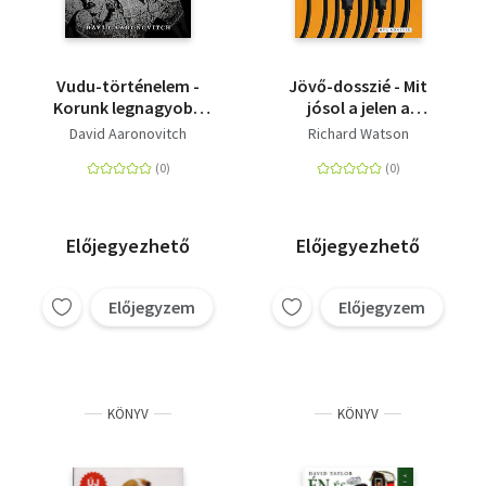
Vudu-történelem -
Jövő-dosszié - Mit
Korunk legnagyobb
jósol a jelen a
összeesküvés-
következő öt
David Aaronovitch
Richard Watson
elméleteinek
évtizedre? - MIT JÓSOL
leleplezése
A JELEN A KÖVETKEZŐ
ÖT ÉVTIZEDRE?
Előjegyezhető
Előjegyezhető
Előjegyzem
Előjegyzem
KÖNYV
KÖNYV