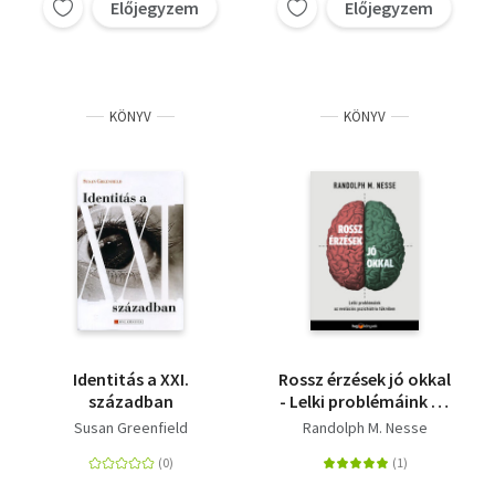
Előjegyzem
Előjegyzem
KÖNYV
KÖNYV
Identitás a XXI.
Rossz érzések jó okkal
században
- Lelki problémáink az
evolúciós pszichiátria
Susan Greenfield
Randolph M. Nesse
tükrében