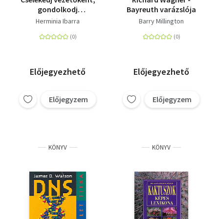
gondolkodj
Bayreuth varázslója
vezetőként
Herminia Ibarra
Barry Millington
Előjegyezhető
Előjegyezhető
Előjegyzem
Előjegyzem
KÖNYV
KÖNYV