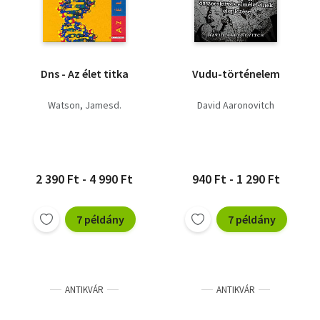
Dns - Az élet titka
Vudu-történelem
Watson, Jamesd.
David Aaronovitch
2 390 Ft - 4 990 Ft
940 Ft - 1 290 Ft
7 példány
7 példány
ANTIKVÁR
ANTIKVÁR