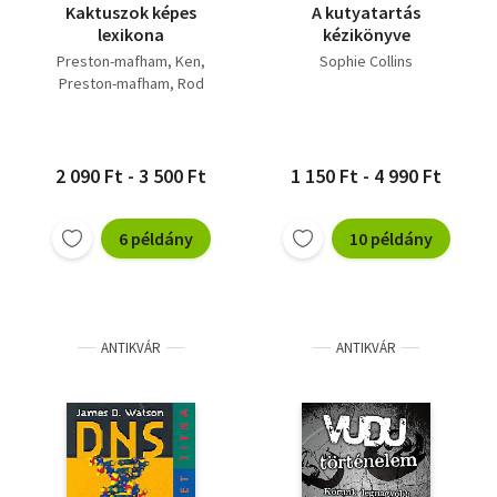
Kaktuszok képes
A kutyatartás
lexikona
kézikönyve
Preston-mafham, Ken
Sophie Collins
Preston-mafham, Rod
2 090 Ft - 3 500 Ft
1 150 Ft - 4 990 Ft
6 példány
10 példány
ANTIKVÁR
ANTIKVÁR