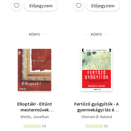
Előjegyzem
Előjegyzem
KÖNYV
KÖNYV
Ellopták! - Eltűnt
Fertőző gyógyítók - A
mesterművek
gyermekágyi láz és
galériája
Semmelweis különös
Webb, Jonathan
Sherwin B. Nuland
története