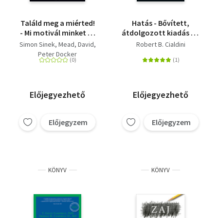
Találd meg a miérted!
Hatás - Bővített,
- Mi motivál minket és
átdolgozott kiadás - A
csapatunkat?
befolyásolás
Simon Sinek
Mead, David
Robert B. Cialdini
pszichológiája
Peter Docker
Előjegyezhető
Előjegyezhető
Előjegyzem
Előjegyzem
KÖNYV
KÖNYV