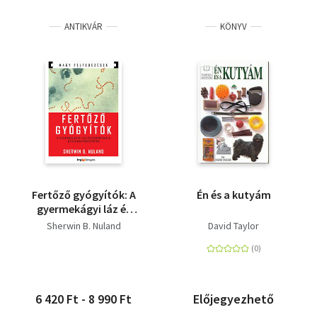
ANTIKVÁR
KÖNYV
Fertőző gyógyítók: A
Én és a kutyám
gyermekágyi láz és
Semmelweis különös
Sherwin B. Nuland
David Taylor
története
6 420 Ft - 8 990 Ft
Előjegyezhető