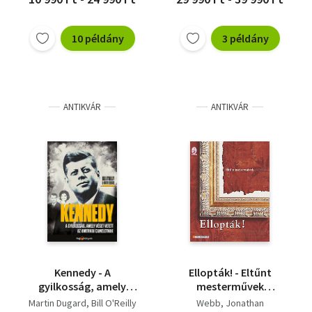
10 példány
3 példány
ANTIKVÁR
ANTIKVÁR
Kennedy - A
Ellopták! - Eltűnt
gyilkosság, amely
mesterművek
véget vetett az
galériája
Martin Dugard
Bill O'Reilly
Webb, Jonathan