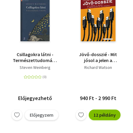
Csillagokra látni -
Jövő-dosszié - Mit
Természettudomány
jósol a jelen a
és filozófia
következő öt
Steven Weinberg
Richard Watson
évtizedre?
Előjegyezhető
940 Ft - 2 990 Ft
Előjegyzem
12 példány