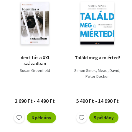
Identitás a XXI.
Találd meg a miérted!
században
Susan Greenfield
Simon Sinek
Mead, David
Peter Docker
2 690 Ft - 4 490 Ft
5 490 Ft - 14 990 Ft
6 példány
5 példány