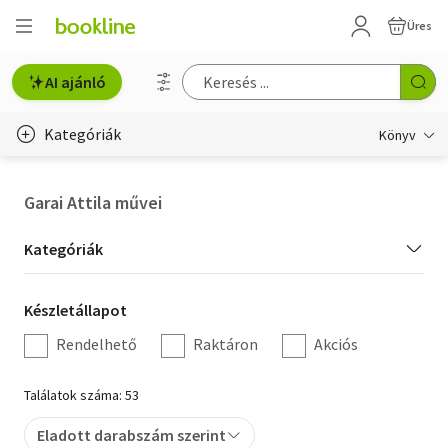
Üres
AI ajánló
Kategóriák
Könyv
Életmód, egészség
Garai Attila művei
Erotika
Kategória
Kategóriák
Gyermek- és ifjúsági
szűrés
Készletállapot
Készletállapot
Hobbi, szabadidő
szűrés
Rendelhető
Raktáron
Akciós
Irodalom
Találatok száma: 53
Művészet
Eladott darabszám szerint
Szakkönyv