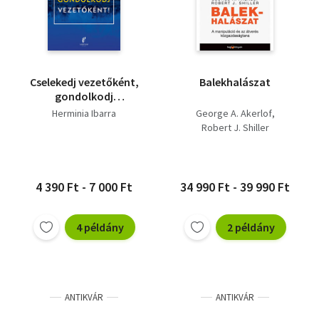
Cselekedj vezetőként,
Balekhalászat
gondolkodj
vezetőként
Herminia Ibarra
George A. Akerlof
Robert J. Shiller
4 390 Ft - 7 000 Ft
34 990 Ft - 39 990 Ft
4 példány
2 példány
ANTIKVÁR
ANTIKVÁR