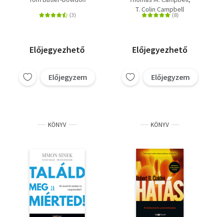
táplálkozással, az
T. Colin Campbell
egészség és az
egészséges testsúly
megőrzésével
kapcsolatban
Előjegyezhető
Előjegyezhető
Előjegyzem
Előjegyzem
KÖNYV
KÖNYV