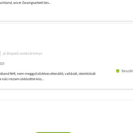
schland, wo er Zwangsarbeit leis...
jó állapotú antikvár könyv
023
Beszáll
olland férfi, nem meggyőződéses ellenálló, vallását, identitását
a náci rezsim üldözöttei köz...
További
szűrők