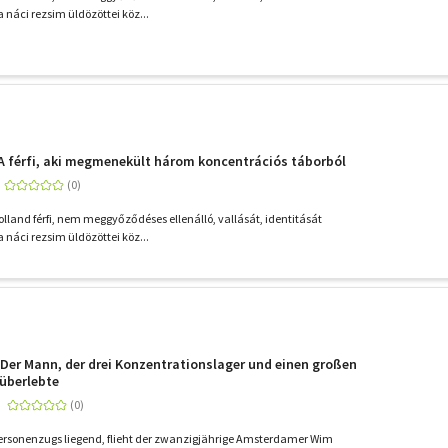
a náci rezsim üldözöttei köz...
- A férfi, aki megmenekült három koncentrációs táborból
olland férfi, nem meggyőződéses ellenálló, vallását, identitását
a náci rezsim üldözöttei köz...
- Der Mann, der drei Konzentrationslager und einen großen
überlebte
ersonenzugs liegend, flieht der zwanzigjährige Amsterdamer Wim