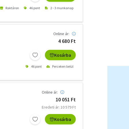
Raktáron
46 pont
2 - 3 munkanap
Online ár:
4 680 Ft
Kosárba
46 pont
Perceken belül
Online ár:
10 051 Ft
Eredeti ár: 10 579 Ft
Kosárba