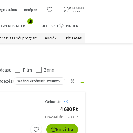
A kosarad
egisztrálok
Belépek
üres
új
GYEREKJÁTÉK
KIEGÉSZÍTŐ/AJÁNDÉK
örzsvásárlói program
Akciók
Előfizetés
dcast
Film
Zene
ndezés:
Vásárlói értékelés szerint
Online ár:
4 680 Ft
Eredeti ár: 5 200 Ft
Kosárba