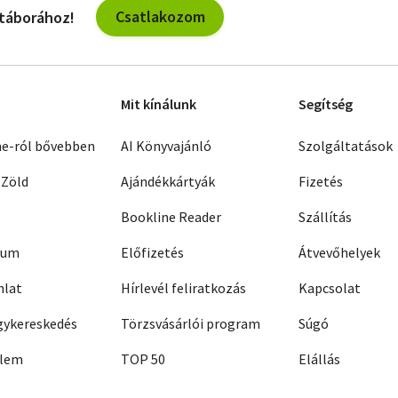
Csatlakozom
 táborához!
Mit kínálunk
Segítség
ne-ról bővebben
AI Könyvajánló
Szolgáltatások
 Zöld
Ajándékkártyák
Fizetés
Bookline Reader
Szállítás
zum
Előfizetés
Átvevőhelyek
nlat
Hírlevél feliratkozás
Kapcsolat
ykereskedés
Törzsvásárlói program
Súgó
elem
TOP 50
Elállás