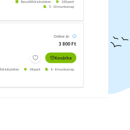
Beszállítói készleten
100 pont
5 - 10 munkanap
Online ár:
3 800 Ft
Kosárba
ítói készleten
38 pont
6 - 8 munkanap