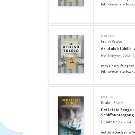
tekintve sem tartozik 
E-KÖNYV
Frank Krake
Az utolsó túlélő 
HVG Könyvek, 2023
Wim Aloserij átlagos h
tekintve sem tartozik 
IDEGEN
Krake, Frank
Der letzte Zeuge 
Schiffsuntergang 
Husum Druck, 2024
Auf dem Dach eines P