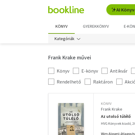
AI Könyv
KÖNYV
GYEREKKÖNYV
E-KÖN
Kategóriák
Frank Krake művei
Könyv
E-könyv
Antikvár
Kategória
szűrés
További
Rendelhető
Raktáron
Akci
szűrők
KÖNYV
Frank Krake
Az utolsó túlélő
HVG Könyvek kiadó, 2
Wim Aloserij átlagos h