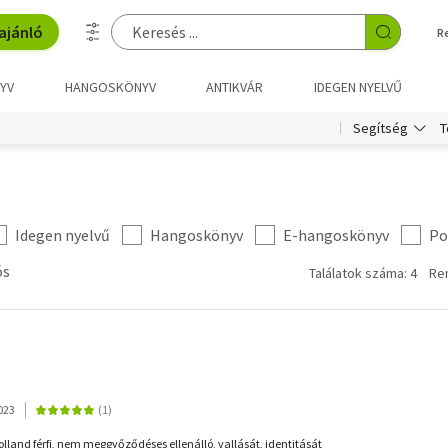
ajánló
R
YV
HANGOSKÖNYV
ANTIKVÁR
IDEGEN NYELVŰ
T
Segítség
Idegen nyelvű
Hangoskönyv
E-hangoskönyv
Po
ós
Találatok száma: 4
Re
023
olland férfi, nem meggyőződéses ellenálló, vallását, identitását