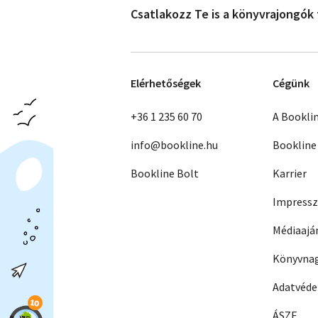
Csatlakozz Te is a könyvrajongók
Elérhetőségek
Cégünk
+36 1 235 60 70
A Bookli
info@bookline.hu
Bookline
Bookline Bolt
Karrier
Impress
Médiaajá
Könyvnag
Adatvéd
ÁSZF