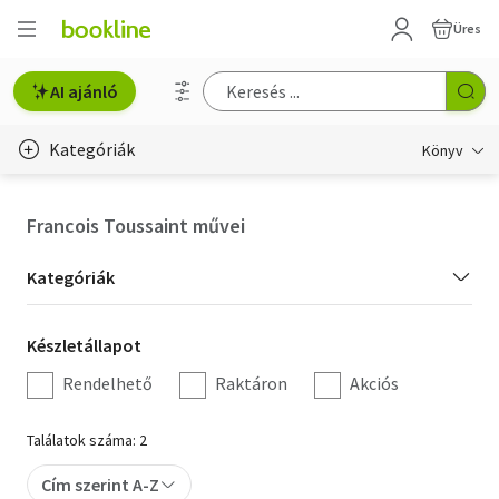
Üres
AI ajánló
Kategóriák
Könyv
Életmód, egészség
Francois Toussaint művei
Erotika
Kategória
Kategóriák
Gyermek- és ifjúsági
szűrés
Készletállapot
Készletállapot
Hobbi, szabadidő
szűrés
Rendelhető
Raktáron
Akciós
Irodalom
Találatok száma: 2
Művészet
Cím szerint A-Z
Szakkönyv