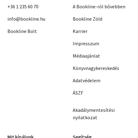
+36 1 235 60 70
A Bookline-ról bővebben
info@bookline.hu
Bookline Zöld
Bookline Bolt
Karrier
Impresszum
Médiaajánlat
Könyvnagykereskedés
Adatvédelem
ÁSZF
Akadálymentesítési
nyilatkozat
Mit kínálunk
Segítség