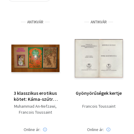
Szótár, nyelvkönyv
ANTIKVÁR
ANTIKVÁR
Tankönyv, segédkönyv
Társadalomtudomány
Természettudomány
Történelem
Vallás
3 klasszikus erotikus
Gyönyörűségek kertje
kötet: Káma-szútra,
Az illatos kert, Az
Muhammad An-Nefzawi
Francois Toussaint
asszony és a szerelem
Francois Toussaint
Online ár:
Online ár: