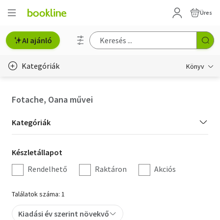
Üres
AI ajánló
Kategóriák
Könyv
Életmód, egészség
Fotache, Oana művei
Erotika
Kategória
Kategóriák
Gyermek- és ifjúsági
szűrés
Készletállapot
Készletállapot
Hobbi, szabadidő
szűrés
Rendelhető
Raktáron
Akciós
Irodalom
Találatok száma: 1
Művészet
Kiadási év szerint növekvő
Szakkönyv