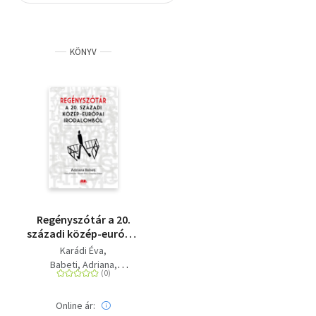
Szótár, nyelvkönyv
KÖNYV
Tankönyv, segédkönyv
Társadalomtudomány
Természettudomány
Történelem
Vallás
Regényszótár a 20.
századi közép-európai
irodalomból
Karádi Éva
Babeti, Adriana
Fotache, Oana
Csordás Gábor
Online ár: