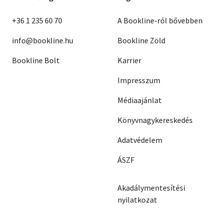
+36 1 235 60 70
A Bookline-ról bővebben
info@bookline.hu
Bookline Zöld
Bookline Bolt
Karrier
Impresszum
Médiaajánlat
Könyvnagykereskedés
Adatvédelem
ÁSZF
Akadálymentesítési
nyilatkozat