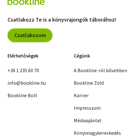
Csatlakozz Te is a könyvrajongók táborához!
Csatlakozom
Elérhetőségek
Cégünk
+36 1 235 60 70
A Bookline-ról bővebben
info@bookline.hu
Bookline Zöld
Bookline Bolt
Karrier
Impresszum
Médiaajánlat
Könyvnagykereskedés