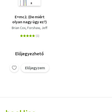
E=mc2. (De miért
olyan nagy ügy ez?)
Brian Cox
Forshaw, Jeff
Előjegyezhető
Előjegyzem