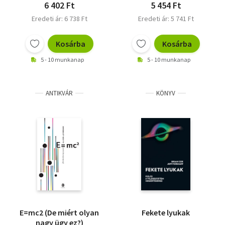
6 402 Ft
5 454 Ft
Eredeti ár: 6 738 Ft
Eredeti ár: 5 741 Ft
Kosárba
Kosárba
5 - 10 munkanap
5 - 10 munkanap
ANTIKVÁR
KÖNYV
E=mc2 (De miért olyan
Fekete lyukak
nagy ügy ez?)