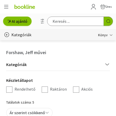
Üres
AI ajánló
Kategóriák
Könyv
Életmód, egészség
Forshaw, Jeff művei
Erotika
Kategória
Kategóriák
Gyermek- és ifjúsági
szűrés
Készletállapot
Készletállapot
Hobbi, szabadidő
szűrés
Rendelhető
Raktáron
Akciós
Irodalom
Találatok száma: 5
Művészet
Ár szerint csökkenő
Szakkönyv