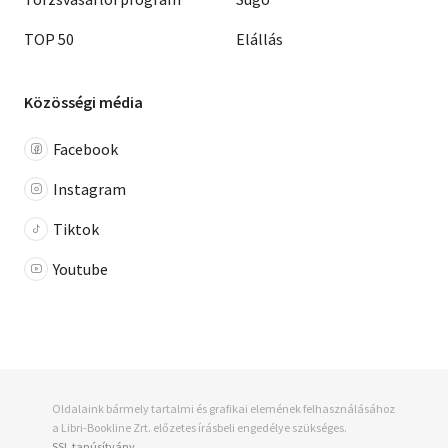
TOP 50
Elállás
Közösségi média
Facebook
Instagram
Tiktok
Youtube
Oldalaink bármely tartalmi és grafikai elemének felhasználásához
a Libri-Bookline Zrt. előzetes írásbeli engedélye szükséges.
SSL tanúsítvány