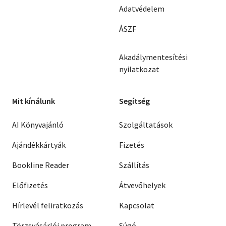
Adatvédelem
ÁSZF
Akadálymentesítési
nyilatkozat
Mit kínálunk
Segítség
AI Könyvajánló
Szolgáltatások
Ajándékkártyák
Fizetés
Bookline Reader
Szállítás
Előfizetés
Átvevőhelyek
Hírlevél feliratkozás
Kapcsolat
Törzsvásárlói program
Súgó