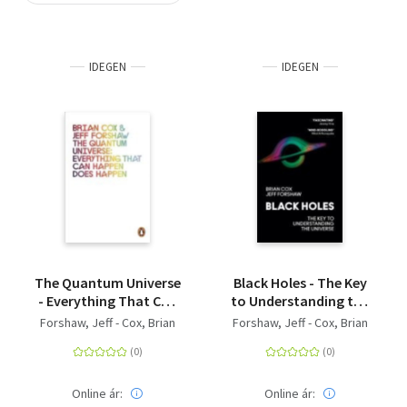
Szótár, nyelvkönyv
IDEGEN
IDEGEN
Tankönyv, segédkönyv
Társadalomtudomány
Természettudomány
Történelem
Vallás
The Quantum Universe
Black Holes - The Key
- Everything That Can
to Understanding the
Happen Does Happen
Universe
Forshaw, Jeff - Cox, Brian
Forshaw, Jeff - Cox, Brian
Online ár:
Online ár: