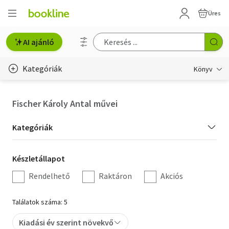
Üres
AI ajánló
Kategóriák
Könyv
Életmód, egészség
Fischer Károly Antal művei
Erotika
Kategória
Kategóriák
Gyermek- és ifjúsági
szűrés
Készletállapot
Készletállapot
Hobbi, szabadidő
szűrés
Rendelhető
Raktáron
Akciós
Irodalom
Találatok száma: 5
Művészet
Kiadási év szerint növekvő
Szakkönyv