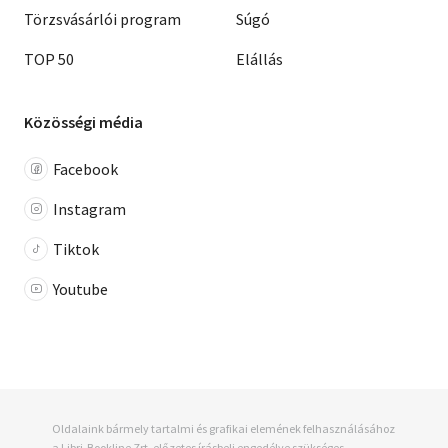
Törzsvásárlói program
Súgó
TOP 50
Elállás
Közösségi média
Facebook
Instagram
Tiktok
Youtube
Oldalaink bármely tartalmi és grafikai elemének felhasználásához
a Libri-Bookline Zrt. előzetes írásbeli engedélye szükséges.