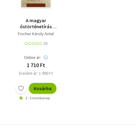
A magyar
őstörténetírás
hanyatlása
Fischer Károly Antal
Online ár:
1 710 Ft
Eredeti ár: 1 900 Ft
Kosárba
2 - 3 munkanap