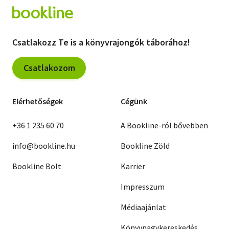
Csatlakozz Te is a könyvrajongók táborához!
Csatlakozom
Elérhetőségek
Cégünk
+36 1 235 60 70
A Bookline-ról bővebben
info@bookline.hu
Bookline Zöld
Bookline Bolt
Karrier
Impresszum
Médiaajánlat
Könyvnagykereskedés