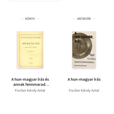
Szótár, nyelvkönyv
KÖNYV
ANTIKVÁR
Tankönyv, segédkönyv
Társadalomtudomány
Természettudomány
Történelem
Vallás
A hun-magyar írás és
A hun-magyar írás
annak fennmaradt
emlékei (reprint)
Fischer Károly Antal
Fischer Károly Antal