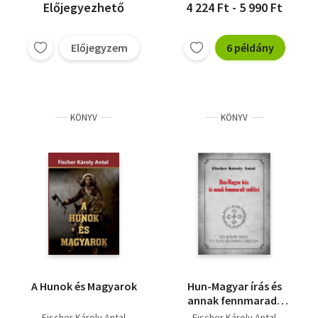
Előjegyezhető
4 224 Ft - 5 990 Ft
Előjegyzem
6 példány
KÖNYV
KÖNYV
A Hunok és Magyarok
Hun-Magyar írás és
annak fennmaradt
emlékei
Fischer Károly Antal
Fischer Károly Antal