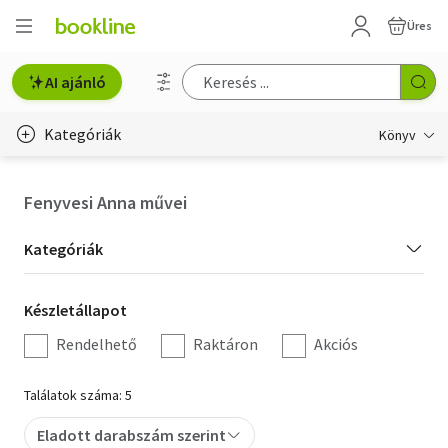
Üres
AI ajánló
Kategóriák
Könyv
Életmód, egészség
Fenyvesi Anna művei
Erotika
Kategória
Kategóriák
Gyermek- és ifjúsági
szűrés
Készletállapot
Készletállapot
Hobbi, szabadidő
szűrés
Rendelhető
Raktáron
Akciós
Irodalom
Találatok száma: 5
Művészet
Eladott darabszám szerint
Szakkönyv