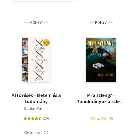
Szótár, nyelvkönyv
KÖNYV
KÖNYV
Tankönyv, segédkönyv
Társadalomtudomány
Természettudomány
Történelem
Vallás
Áttörések - Életem és a
Mi a szleng? -
tudomány
Tanulmányok a szleng
fogalmáról
Karikó Katalin
Online ár: