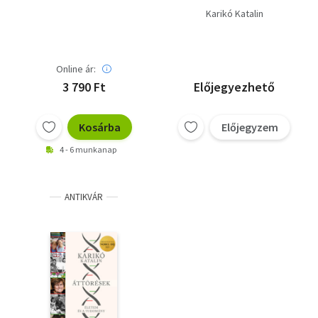
Karikó Katalin
Online ár:
3 790 Ft
Előjegyezhető
Kosárba
Előjegyzem
4 - 6 munkanap
ANTIKVÁR