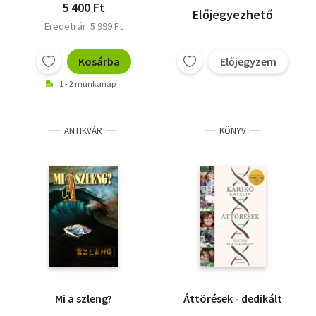
5 400 Ft
Előjegyezhető
Eredeti ár: 5 999 Ft
Kosárba
Előjegyzem
1 - 2 munkanap
ANTIKVÁR
KÖNYV
Mi a szleng?
Áttörések - dedikált