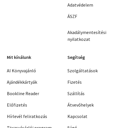
Adatvédelem
ÁSZF
Akadálymentesítési
nyilatkozat
Mit kínálunk
Segítség
AI Könyvajánló
Szolgáltatások
Ajándékkártyák
Fizetés
Bookline Reader
Szállítás
Előfizetés
Átvevőhelyek
Hírlevél feliratkozás
Kapcsolat
Törzsvásárlói program
Súgó