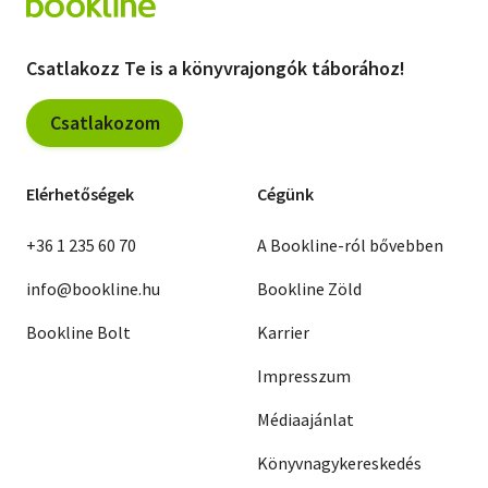
Csatlakozz Te is a könyvrajongók táborához!
Csatlakozom
Elérhetőségek
Cégünk
+36 1 235 60 70
A Bookline-ról bővebben
info@bookline.hu
Bookline Zöld
Bookline Bolt
Karrier
Impresszum
Médiaajánlat
Könyvnagykereskedés