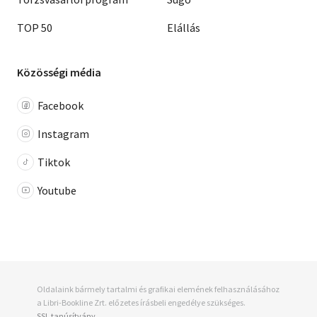
TOP 50
Elállás
Közösségi média
Facebook
Instagram
Tiktok
Youtube
Oldalaink bármely tartalmi és grafikai elemének felhasználásához
a Libri-Bookline Zrt. előzetes írásbeli engedélye szükséges.
SSL tanúsítvány