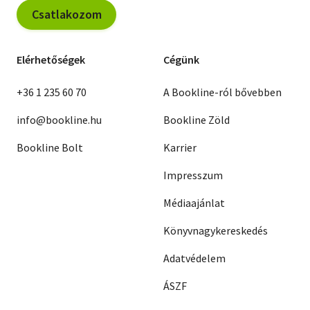
Csatlakozom
Elérhetőségek
Cégünk
+36 1 235 60 70
A Bookline-ról bővebben
info@bookline.hu
Bookline Zöld
Bookline Bolt
Karrier
Impresszum
Médiaajánlat
Könyvnagykereskedés
Adatvédelem
ÁSZF