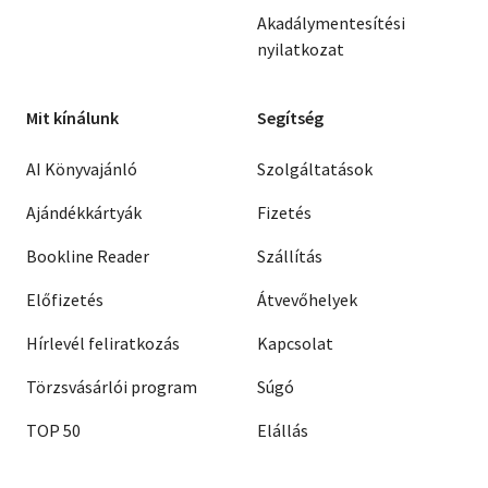
Akadálymentesítési
nyilatkozat
Mit kínálunk
Segítség
AI Könyvajánló
Szolgáltatások
Ajándékkártyák
Fizetés
Bookline Reader
Szállítás
Előfizetés
Átvevőhelyek
Hírlevél feliratkozás
Kapcsolat
Törzsvásárlói program
Súgó
TOP 50
Elállás