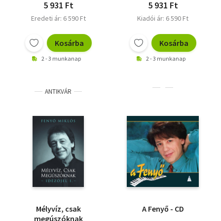
5 931 Ft
5 931 Ft
Eredeti ár: 6 590 Ft
Kiadói ár: 6 590 Ft
Kosárba
Kosárba
2 - 3 munkanap
2 - 3 munkanap
ANTIKVÁR
Mélyvíz, csak
A Fenyő - CD
megúszóknak