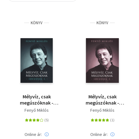
Szótár, nyelvkönyv
KÖNYV
KÖNYV
Tankönyv, segédkönyv
Társadalomtudomány
Természettudomány
Történelem
Vallás
Mélyvíz, csak
Mélyvíz, csak
megúszóknak -
megúszóknak -
Idézőjel 1.
Idézőjel 2.
Fenyő Miklós
Fenyő Miklós
Online ár:
Online ár: