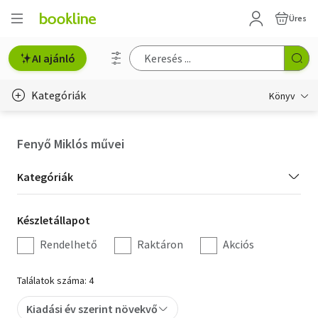
Üres
AI ajánló
Kategóriák
Könyv
Életmód, egészség
Fenyő Miklós művei
Erotika
Kategória
Kategóriák
Gyermek- és ifjúsági
szűrés
Készletállapot
Készletállapot
Hobbi, szabadidő
szűrés
Rendelhető
Raktáron
Akciós
Irodalom
Találatok száma: 4
Művészet
Kiadási év szerint növekvő
Szakkönyv