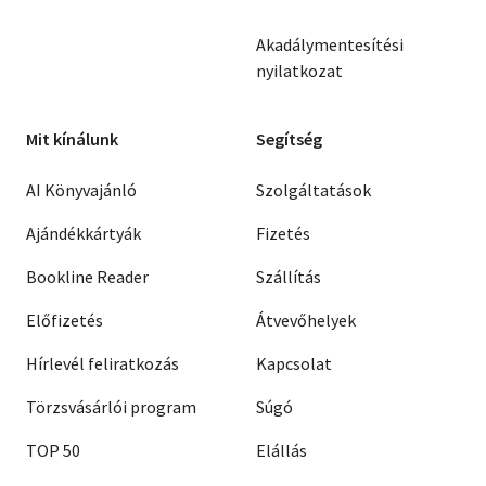
Akadálymentesítési
nyilatkozat
Mit kínálunk
Segítség
AI Könyvajánló
Szolgáltatások
Ajándékkártyák
Fizetés
Bookline Reader
Szállítás
Előfizetés
Átvevőhelyek
Hírlevél feliratkozás
Kapcsolat
Törzsvásárlói program
Súgó
TOP 50
Elállás