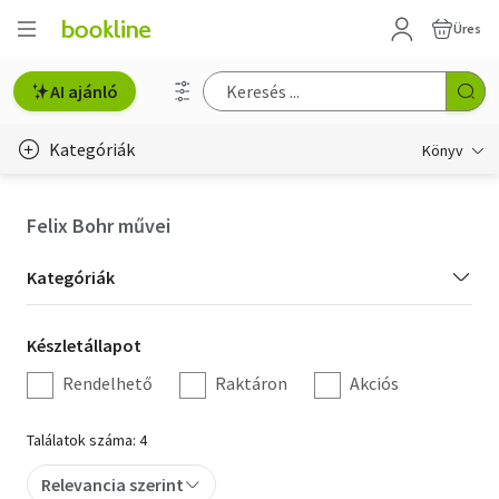
Üres
AI ajánló
Kategóriák
Könyv
Életmód, egészség
Felix Bohr művei
Erotika
Kategória
Kategóriák
Gyermek- és ifjúsági
szűrés
Készletállapot
Készletállapot
Hobbi, szabadidő
szűrés
Rendelhető
Raktáron
Akciós
Irodalom
Találatok száma: 4
Művészet
Relevancia szerint
Szakkönyv