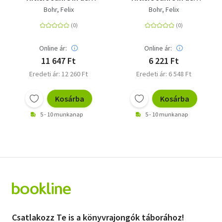
'Wolfsschanze' | Ein
'Wolfsschanze'
Bohr, Felix
Bohr, Felix
zentraler Ort des
Zweiten Weltkriegs
Online ár:
Online ár:
11 647 Ft
6 221 Ft
Eredeti ár: 12 260 Ft
Eredeti ár: 6 548 Ft
Kosárba
Kosárba
5 - 10 munkanap
5 - 10 munkanap
Csatlakozz Te is a könyvrajongók táborához!