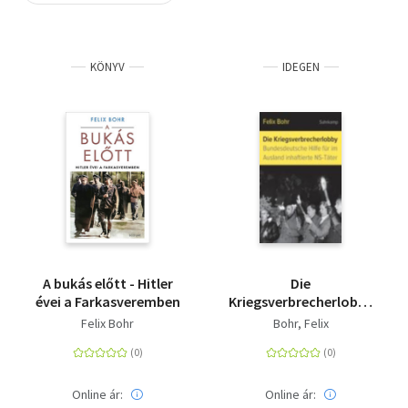
Szótár, nyelvkönyv
KÖNYV
IDEGEN
Tankönyv, segédkönyv
Társadalomtudomány
Természettudomány
Történelem
Vallás
A bukás előtt - Hitler
Die
évei a Farkasveremben
Kriegsverbrecherlobby
- Bundesdeutsche Hilfe
Felix Bohr
Bohr, Felix
für im Ausland
inhaftierte NS-Täter
Online ár:
Online ár: