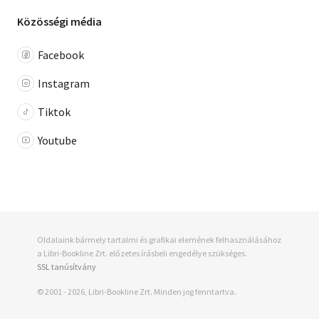
Közösségi média
Facebook
Instagram
Tiktok
Youtube
Oldalaink bármely tartalmi és grafikai elemének felhasználásához
a Libri-Bookline Zrt. előzetes írásbeli engedélye szükséges.
SSL tanúsítvány
© 2001 - 2026, Libri-Bookline Zrt. Minden jog fenntartva.