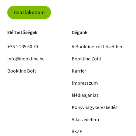
Csatlakozom
Elérhetőségek
Cégünk
+36 1 235 60 70
A Bookline-ról bővebben
info@bookline.hu
Bookline Zöld
Bookline Bolt
Karrier
Impresszum
Médiaajánlat
Könyvnagykereskedés
Adatvédelem
ÁSZF