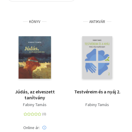
Szótár, nyelvkönyv
KÖNYV
ANTIKVÁR
Tankönyv, segédkönyv
Társadalomtudomány
Természettudomány
Történelem
Vallás
Júdás, az elveszett
Testvéreim és a nyáj 2.
tanítvány
Fabiny Tamás
Fabiny Tamás
Online ár: