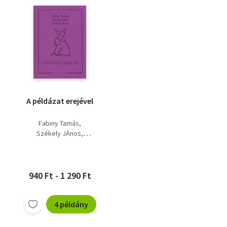
A példázat erejével
Fabiny Tamás
Székely JÁnos
Kocsis Fülöp
940 Ft - 1 290 Ft
4 példány