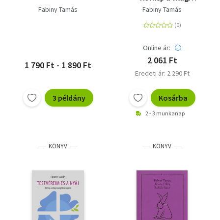
evangélikusságáról
Fabiny Tamás
Fabiny Tamás
Online ár:
2 061 Ft
1 790 Ft - 1 890 Ft
Eredeti ár: 2 290 Ft
3 példány
Kosárba
2 - 3 munkanap
KÖNYV
KÖNYV