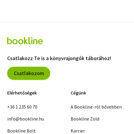
Csatlakozz Te is a könyvrajongók táborához!
Csatlakozom
Elérhetőségek
Cégünk
+36 1 235 60 70
A Bookline-ról bővebben
info@bookline.hu
Bookline Zöld
Bookline Bolt
Karrier