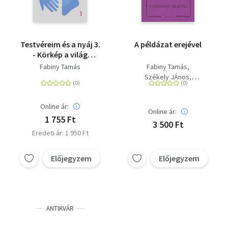
Testvéreim és a nyáj 3.
A példázat erejével
- Körkép a világ
evangélikusságáról
Fabiny Tamás
Fabiny Tamás
Székely JÁnos
Kocsis Fülöp
Online ár:
Online ár:
1 755 Ft
3 500 Ft
Eredeti ár: 1 950 Ft
Előjegyzem
Előjegyzem
ANTIKVÁR