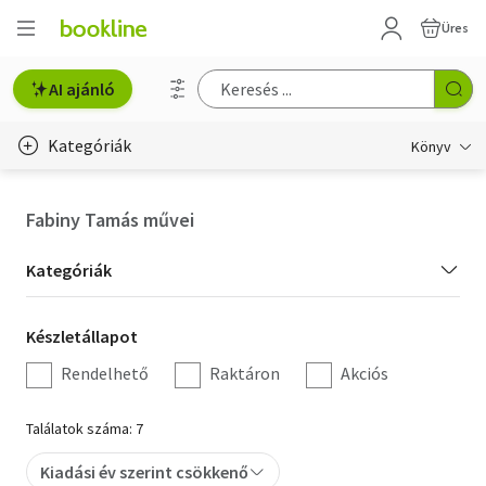
Üres
AI ajánló
Kategóriák
Könyv
Életmód, egészség
Fabiny Tamás művei
Erotika
Kategória
Kategóriák
Gyermek- és ifjúsági
szűrés
Készletállapot
Készletállapot
Hobbi, szabadidő
szűrés
Rendelhető
Raktáron
Akciós
Irodalom
Találatok száma: 7
Művészet
Kiadási év szerint csökkenő
Szakkönyv