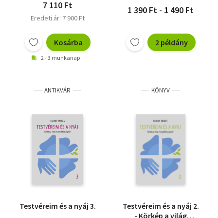
7 110 Ft
1 390 Ft - 1 490 Ft
Eredeti ár: 7 900 Ft
Kosárba
2 példány
2 - 3 munkanap
ANTIKVÁR
KÖNYV
Testvéreim és a nyáj 3.
Testvéreim és a nyáj 2.
- Körkép a világ