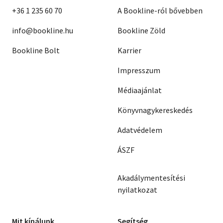
+36 1 235 60 70
A Bookline-ról bővebben
info@bookline.hu
Bookline Zöld
Bookline Bolt
Karrier
Impresszum
Médiaajánlat
Könyvnagykereskedés
Adatvédelem
ÁSZF
Akadálymentesítési
nyilatkozat
Mit kínálunk
Segítség