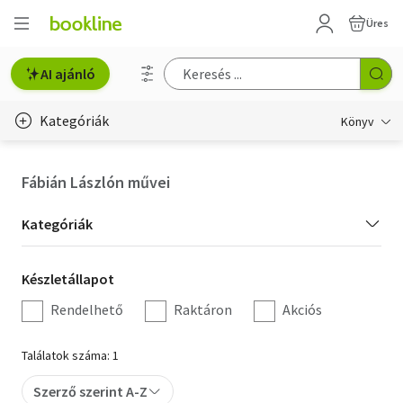
Üres
AI ajánló
Kategóriák
Könyv
Életmód, egészség
Fábián Lászlón művei
Erotika
Kategória
Kategóriák
Gyermek- és ifjúsági
szűrés
Készletállapot
Készletállapot
Hobbi, szabadidő
szűrés
Rendelhető
Raktáron
Akciós
Irodalom
Találatok száma: 1
Művészet
Szerző szerint A-Z
Szakkönyv