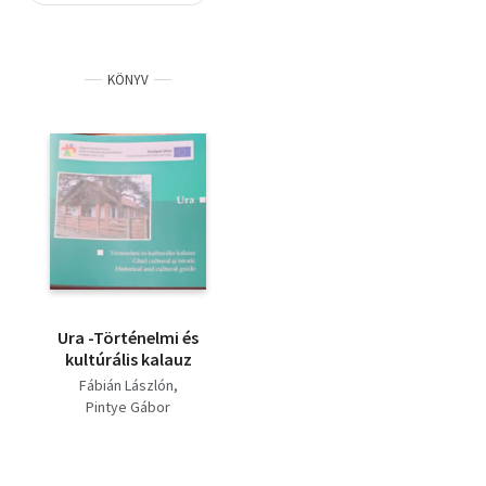
Szótár, nyelvkönyv
KÖNYV
Tankönyv, segédkönyv
Társadalomtudomány
Természettudomány
Történelem
Vallás
Ura -Történelmi és
kultúrális kalauz
Fábián Lászlón
Pintye Gábor