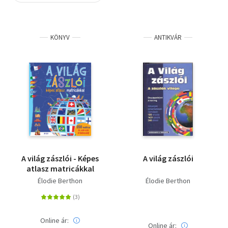
Szótár, nyelvkönyv
KÖNYV
ANTIKVÁR
Tankönyv, segédkönyv
Társadalomtudomány
Természettudomány
Történelem
Vallás
A világ zászlói - Képes
A világ zászlói
atlasz matricákkal
Élodie Berthon
Élodie Berthon
Online ár:
Online ár: