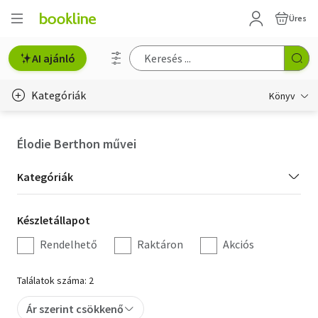
Üres
AI ajánló
Kategóriák
Könyv
Életmód, egészség
Élodie Berthon művei
Erotika
Kategória
Kategóriák
Gyermek- és ifjúsági
szűrés
Készletállapot
Készletállapot
Hobbi, szabadidő
szűrés
Rendelhető
Raktáron
Akciós
Irodalom
Találatok száma: 2
Művészet
Ár szerint csökkenő
Szakkönyv