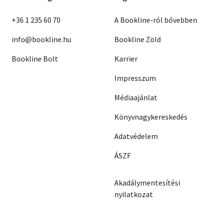
+36 1 235 60 70
A Bookline-ról bővebben
info@bookline.hu
Bookline Zöld
Bookline Bolt
Karrier
Impresszum
Médiaajánlat
Könyvnagykereskedés
Adatvédelem
ÁSZF
Akadálymentesítési
nyilatkozat