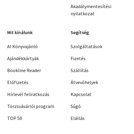
Akadálymentesítési
nyilatkozat
Mit kínálunk
Segítség
AI Könyvajánló
Szolgáltatások
Ajándékkártyák
Fizetés
Bookline Reader
Szállítás
Előfizetés
Átvevőhelyek
Hírlevél feliratkozás
Kapcsolat
Törzsvásárlói program
Súgó
TOP 50
Elállás