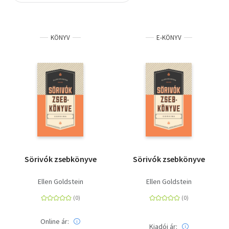
Szótár, nyelvkönyv
KÖNYV
E-KÖNYV
Tankönyv, segédkönyv
Társadalomtudomány
Természettudomány
Történelem
Vallás
Sörivók zsebkönyve
Sörivók zsebkönyve
Ellen Goldstein
Ellen Goldstein
Online ár:
Kiadói ár: