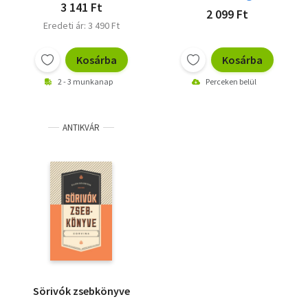
3 141 Ft
2 099 Ft
Eredeti ár: 3 490 Ft
Kosárba
Kosárba
2 - 3 munkanap
Perceken belül
ANTIKVÁR
Sörivók zsebkönyve