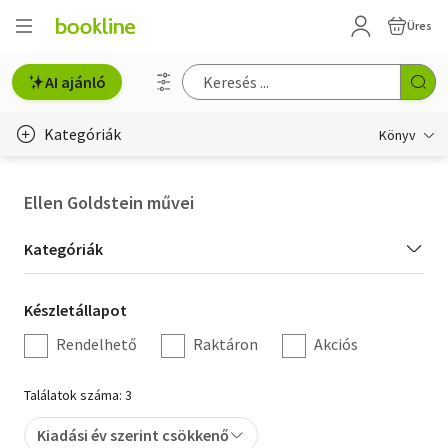
Üres
AI ajánló
Kategóriák
Könyv
Életmód, egészség
Ellen Goldstein művei
Erotika
Kategória
Kategóriák
Gyermek- és ifjúsági
szűrés
Készletállapot
Készletállapot
Hobbi, szabadidő
szűrés
Rendelhető
Raktáron
Akciós
Irodalom
Találatok száma: 3
Művészet
Kiadási év szerint csökkenő
Szakkönyv