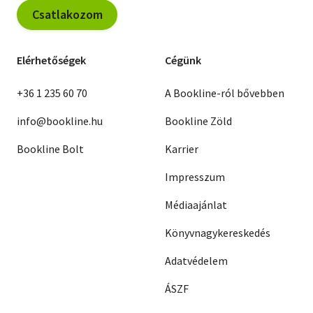
Csatlakozom
Elérhetőségek
Cégünk
+36 1 235 60 70
A Bookline-ról bővebben
info@bookline.hu
Bookline Zöld
Bookline Bolt
Karrier
Impresszum
Médiaajánlat
Könyvnagykereskedés
Adatvédelem
ÁSZF