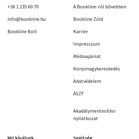
+36 1 235 60 70
A Bookline-ról bővebben
info@bookline.hu
Bookline Zöld
Bookline Bolt
Karrier
Impresszum
Médiaajánlat
Könyvnagykereskedés
Adatvédelem
ÁSZF
Akadálymentesítési
nyilatkozat
Mit kínálunk
Segítség