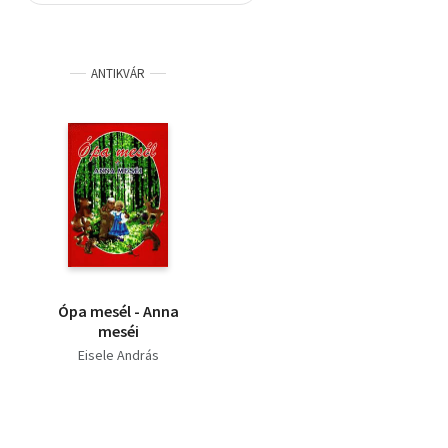
Szótár, nyelvkönyv
ANTIKVÁR
Tankönyv, segédkönyv
Társadalomtudomány
Természettudomány
Történelem
Vallás
Ópa mesél - Anna
meséi
Eisele András