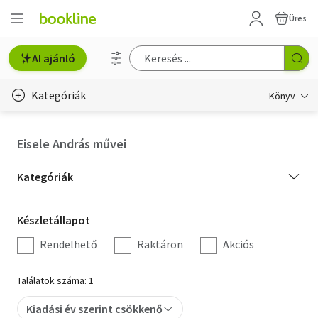
Üres
AI ajánló
Kategóriák
Könyv
Életmód, egészség
Eisele András művei
Erotika
Kategória
Kategóriák
Gyermek- és ifjúsági
szűrés
Készletállapot
Készletállapot
Hobbi, szabadidő
szűrés
Rendelhető
Raktáron
Akciós
Irodalom
Találatok száma: 1
Művészet
Kiadási év szerint csökkenő
Szakkönyv