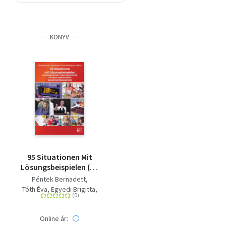
Szótár, nyelvkönyv
KÖNYV
Tankönyv, segédkönyv
Társadalomtudomány
Természettudomány
Történelem
Vallás
95 Situationen Mit
Lösungsbeispielen (B1
- B2)
Péntek Bernadett
Tóth Éva
Egyedi Brigitta
Siroki-tóth Gabriella
Online ár: