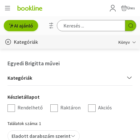
Üres
AI ajánló
Kategóriák
Könyv
Életmód, egészség
Egyedi Brigitta művei
Erotika
Kategória
Kategóriák
Gyermek- és ifjúsági
szűrés
Készletállapot
Készletállapot
Hobbi, szabadidő
szűrés
Rendelhető
Raktáron
Akciós
Irodalom
Találatok száma: 1
Művészet
Eladott darabszám szerint
Szakkönyv