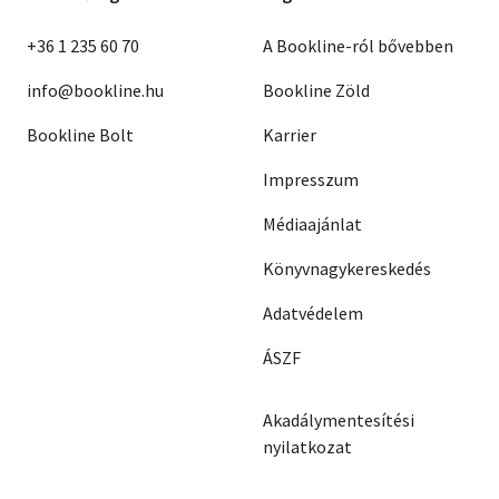
+36 1 235 60 70
A Bookline-ról bővebben
info@bookline.hu
Bookline Zöld
Bookline Bolt
Karrier
Impresszum
Médiaajánlat
Könyvnagykereskedés
Adatvédelem
ÁSZF
Akadálymentesítési
nyilatkozat