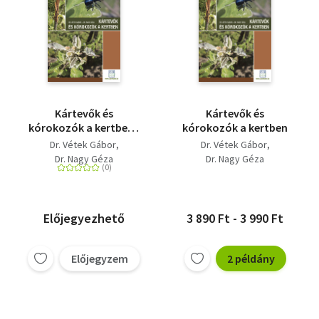
Kártevők és
Kártevők és
kórokozók a kertben -
kórokozók a kertben
Károsítók
Dr. Vétek Gábor
Dr. Vétek Gábor
azonosítása és a
Dr. Nagy Géza
Dr. Nagy Géza
védekezés lehetőségei
Előjegyezhető
3 890 Ft - 3 990 Ft
Előjegyzem
2 példány