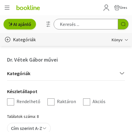
Üres
AI ajánló
Kategóriák
Könyv
Életmód, egészség
Dr. Vétek Gábor művei
Erotika
Kategória
Kategóriák
Gyermek- és ifjúsági
szűrés
Készletállapot
Készletállapot
Hobbi, szabadidő
szűrés
Rendelhető
Raktáron
Akciós
Irodalom
Találatok száma: 8
Művészet
Cím szerint A-Z
Szakkönyv