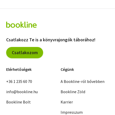
Csatlakozz Te is a könyvrajongók táborához!
Csatlakozom
Elérhetőségek
Cégünk
+36 1 235 60 70
A Bookline-ról bővebben
info@bookline.hu
Bookline Zöld
Bookline Bolt
Karrier
Impresszum