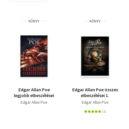
Szótár, nyelvkönyv
KÖNYV
KÖNYV
Tankönyv, segédkönyv
Társadalomtudomány
Természettudomány
Történelem
Vallás
Edgar Allan Poe
Edgar Allan Poe összes
legjobb elbeszélései
elbeszélései 1.
Edgar Allan Poe
Edgar Allan Poe