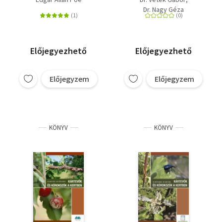
azonosítása és a
Dr. Nagy Géza
védekezés lehetőségei
Előjegyezhető
Előjegyezhető
Előjegyzem
Előjegyzem
KÖNYV
KÖNYV