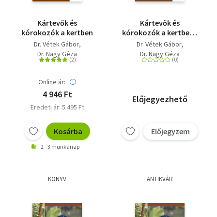
Kártevők és
Kártevők és
kórokozók a kertben
kórokozók a kertben -
Károsítók
Dr. Vétek Gábor
Dr. Vétek Gábor
azonosítása és a
Dr. Nagy Géza
Dr. Nagy Géza
védekezés lehetőségei
Online ár:
4 946 Ft
Előjegyezhető
Eredeti ár: 5 495 Ft
Kosárba
Előjegyzem
2 - 3 munkanap
KÖNYV
ANTIKVÁR