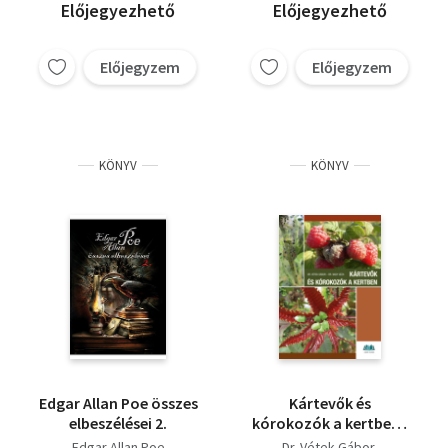
Előjegyezhető
Előjegyezhető
Előjegyzem
Előjegyzem
KÖNYV
KÖNYV
Edgar Allan Poe összes
Kártevők és
elbeszélései 2.
kórokozók a kertben -
Károsítók
Edgar Allan Poe
Dr. Vétek Gábor