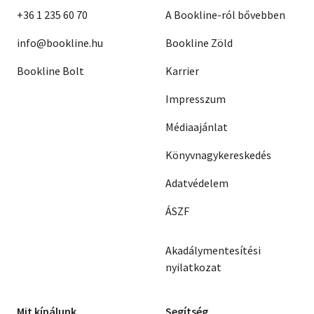
+36 1 235 60 70
A Bookline-ról bővebben
info@bookline.hu
Bookline Zöld
Bookline Bolt
Karrier
Impresszum
Médiaajánlat
Könyvnagykereskedés
Adatvédelem
ÁSZF
Akadálymentesítési
nyilatkozat
Mit kínálunk
Segítség