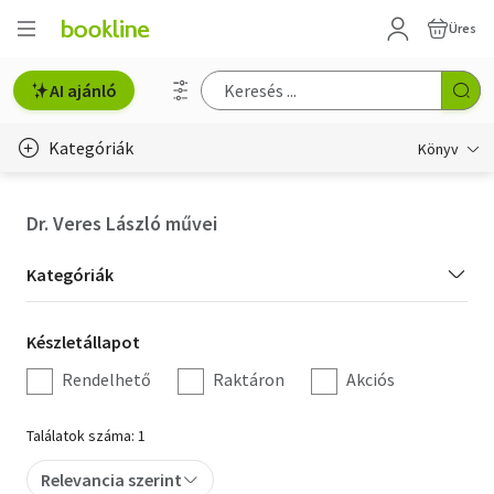
Üres
AI ajánló
Kategóriák
Könyv
Életmód, egészség
Dr. Veres László művei
Erotika
Kategória
Kategóriák
Gyermek- és ifjúsági
szűrés
Készletállapot
Készletállapot
Hobbi, szabadidő
szűrés
Rendelhető
Raktáron
Akciós
Irodalom
Találatok száma: 1
Művészet
Relevancia szerint
Szakkönyv