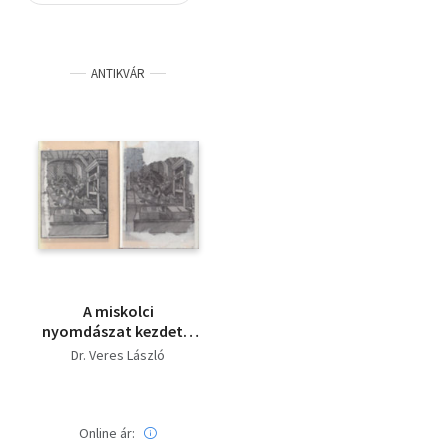
Szótár, nyelvkönyv
ANTIKVÁR
Tankönyv, segédkönyv
Társadalomtudomány
Természettudomány
Történelem
Vallás
A miskolci
nyomdászat kezdetei
I-II. (minikönyv)
Dr. Veres László
Online ár: