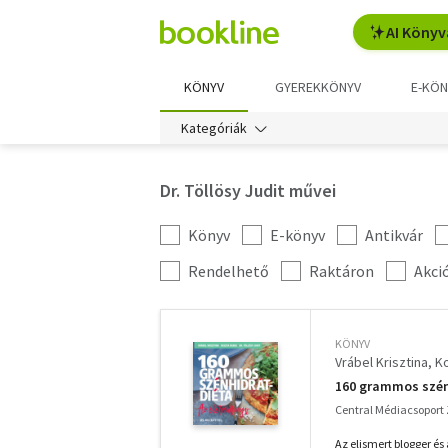
AI Könyv
KÖNYV
GYEREKKÖNYV
E-KÖN
Kategóriák
Dr. Töllösy Judit művei
Könyv
E-könyv
Antikvár
Kategória
szűrés
További
Rendelhető
Raktáron
Akci
szűrők
KÖNYV
Vrábel Krisztina
K
160 grammos szénh
Central Médiacsoport Z
Az elismert blogger é