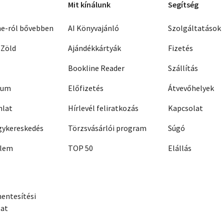
Mit kínálunk
Segítség
ne-ról bővebben
AI Könyvajánló
Szolgáltatások
 Zöld
Ajándékkártyák
Fizetés
Bookline Reader
Szállítás
zum
Előfizetés
Átvevőhelyek
nlat
Hírlevél feliratkozás
Kapcsolat
ykereskedés
Törzsvásárlói program
Súgó
elem
TOP 50
Elállás
entesítési
zat