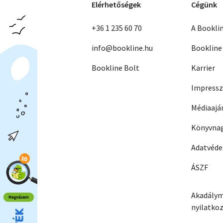
Elérhetőségek
Cégünk
+36 1 235 60 70
A Bookli
info@bookline.hu
Bookline
Bookline Bolt
Karrier
Impress
Médiaajá
Könyvnag
Adatvéd
ÁSZF
Akadálym
nyilatko