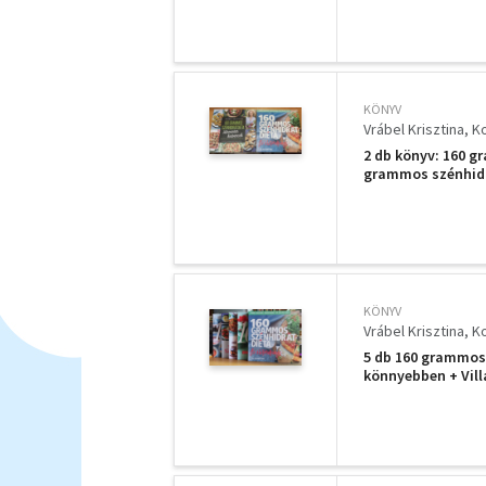
KÖNYV
Vrábel Krisztina
K
2 db könyv: 160 
grammos szénhidr
KÖNYV
Vrábel Krisztina
K
5 db 160 grammos 
könnyebben + Vil