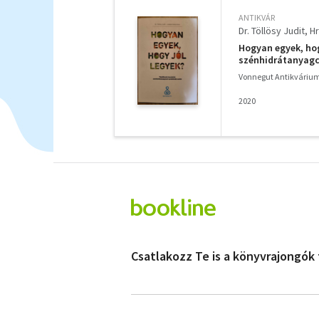
ANTIKVÁR
Dr. Töllösy Judit
Hr
Hogyan egyek, hog
szénhidrátanyagc
Vonnegut Antikváriu
2020
Csatlakozz Te is a könyvrajongók