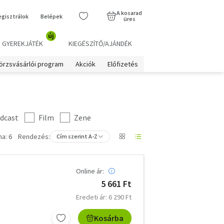
A kosarad
egisztrálok
Belépek
üres
új
GYEREKJÁTÉK
KIEGÉSZÍTŐ/AJÁNDÉK
örzsvásárlói program
Akciók
Előfizetés
dcast
Film
Zene
a: 6
Rendezés:
Cím szerint A-Z
Online ár:
5 661 Ft
Eredeti ár: 6 290 Ft
Kosárba