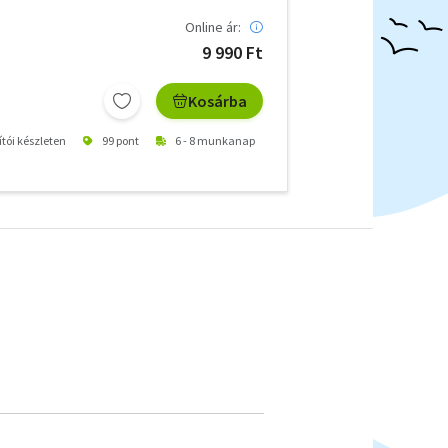
Online ár:
9 990 Ft
Kosárba
ítói készleten
99 pont
6 - 8 munkanap