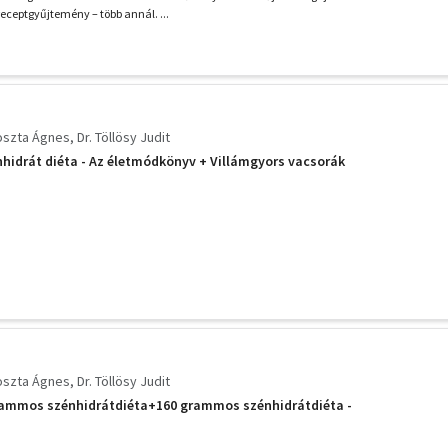
ceptgyűjtemény – több annál. ...
oszta Ágnes
Dr. Töllösy Judit
idrát diéta - Az életmódkönyv + Villámgyors vacsorák
oszta Ágnes
Dr. Töllösy Judit
grammos szénhidrátdiéta+160 grammos szénhidrátdiéta -