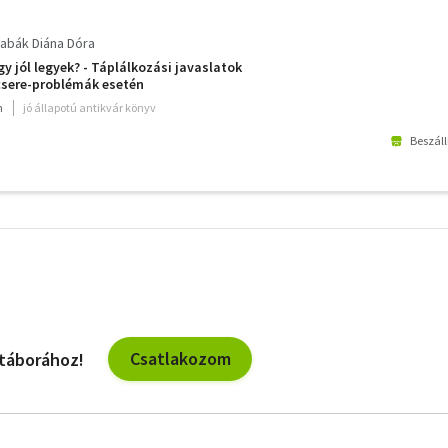
abák Diána Dóra
y jól legyek? - Táplálkozási javaslatok
sere-problémák esetén
m
jó állapotú antikvár könyv
Beszáll
További
szűrők
Csatlakozom
 táborához!