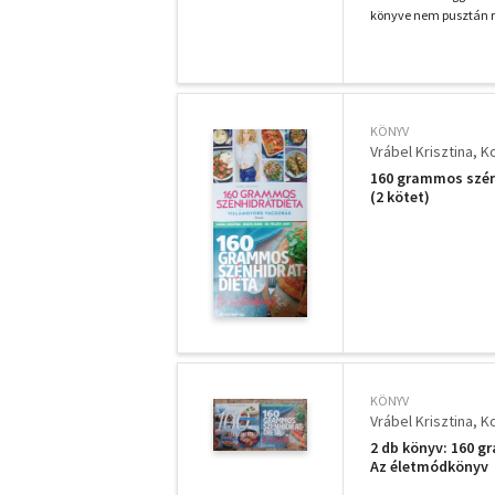
könyve nem pusztán re
KÖNYV
Vrábel Krisztina
K
160 grammos szénh
(2 kötet)
KÖNYV
Vrábel Krisztina
K
2 db könyv: 160 
Az életmódkönyv