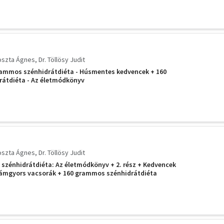
oszta Ágnes
Dr. Töllösy Judit
grammos szénhidrátdiéta - Húsmentes kedvencek + 160
átdiéta - Az életmódkönyv
oszta Ágnes
Dr. Töllösy Judit
szénhidrátdiéta: Az életmódkönyv + 2. rész + Kedvencek
lámgyors vacsorák + 160 grammos szénhidrátdiéta